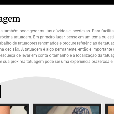
uagem
também pode gerar muitas dúvidas e incertezas. Para facilitar
óxima tatuagem. Em primeiro lugar, pense em um tema ou estilo
abalho de tatuadores renomados e procure referências de tatuag
ma decisão. A tatuagem é algo permanente, então é importante q
se esqueça de levar em conta o tamanho e a localização da tatu
her sua próxima tatuagem pode ser uma experiência prazerosa 