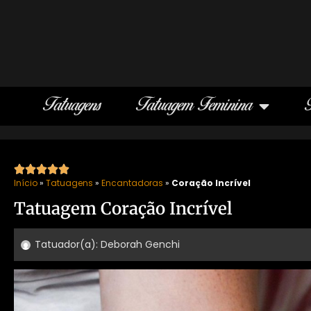
Tatuagens
Tatuagem Feminina





Início
»
Tatuagens
»
Encantadoras
»
Coração Incrível
Tatuagem Coração Incrível
Tatuador(a):
Deborah Genchi