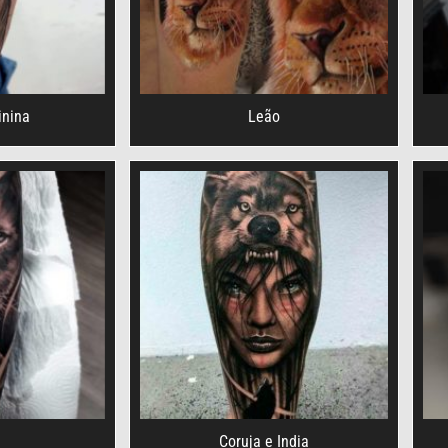
inina
Leão
Coruja e India