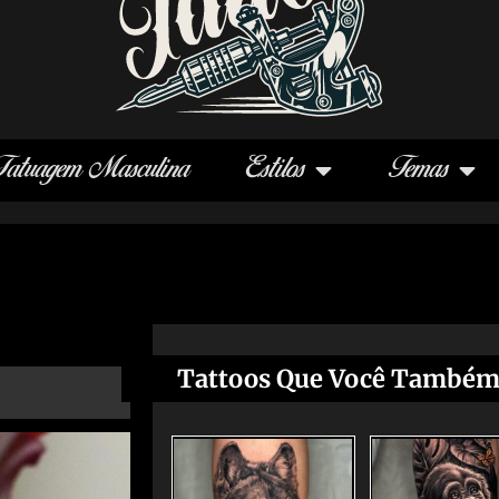
Tatuagem Masculina
Estilos
Temas
Tattoos Que Você Também