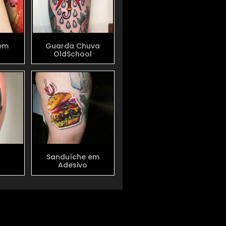
em
Guarda Chuva
a
OldSchool
Sanduíche em
Adesivo