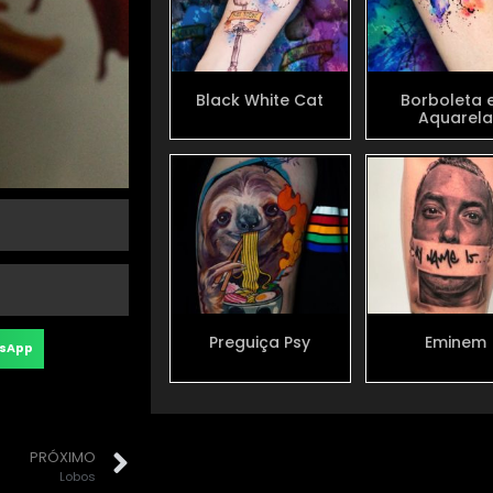
Black White Cat
Borboleta 
Aquarel
Preguiça Psy
Eminem
sApp
PRÓXIMO
Lobos