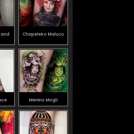
 and
Chapeleiro Maluco
Face
Menino Mogli