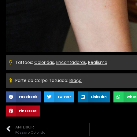
Tattoos:
Coloridas
,
Encantadoras
,
Realismo
Parte do Corpo Tatuada:
Braço
Facebook
Twitter
LinkedIn
What
Pinterest
ANTERIOR
Pássaro Colorido