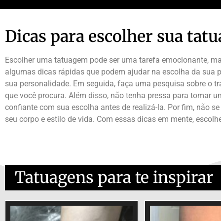
Dicas para escolher sua tat
Escolher uma tatuagem pode ser uma tarefa emocionante, mas 
algumas dicas rápidas que podem ajudar na escolha da sua pr
sua personalidade. Em seguida, faça uma pesquisa sobre o tr
que você procura. Além disso, não tenha pressa para tomar u
confiante com sua escolha antes de realizá-la. Por fim, não 
seu corpo e estilo de vida. Com essas dicas em mente, escol
Tatuagens para te inspirar