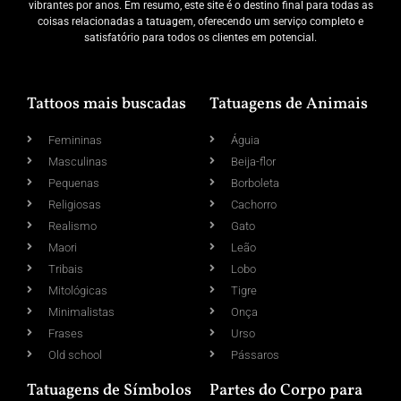
vibrantes por anos. Em resumo, este site é o destino final para todas as
coisas relacionadas a tatuagem, oferecendo um serviço completo e
satisfatório para todos os clientes em potencial.
Tattoos mais buscadas
Tatuagens de Animais
Femininas
Águia
Masculinas
Beija-flor
Pequenas
Borboleta
Religiosas
Cachorro
Realismo
Gato
Maori
Leão
Tribais
Lobo
Mitológicas
Tigre
Minimalistas
Onça
Frases
Urso
Old school
Pássaros
Tatuagens de Símbolos
Partes do Corpo para