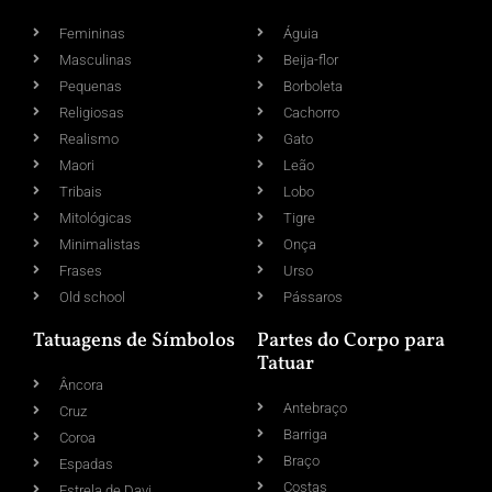
Femininas
Águia
Masculinas
Beija-flor
Pequenas
Borboleta
Religiosas
Cachorro
Realismo
Gato
Maori
Leão
Tribais
Lobo
Mitológicas
Tigre
Minimalistas
Onça
Frases
Urso
Old school
Pássaros
Tatuagens de Símbolos
Partes do Corpo para
Tatuar
Âncora
Antebraço
Cruz
Barriga
Coroa
Braço
Espadas
Costas
Estrela de Davi