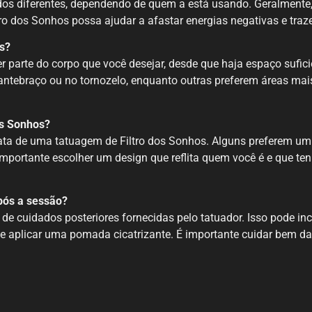
ados diferentes, dependendo de quem a está usando. Geralmente
tro dos Sonhos possa ajudar a afastar energias negativas e traz
s?
r parte do corpo que você desejar, desde que haja espaço sufic
antebraço ou no tornozelo, enquanto outras preferem áreas mais
os Sonhos?
ata de uma tatuagem de Filtro dos Sonhos. Alguns preferem um 
mportante escolher um design que reflita quem você é e que ten
pós a sessão?
de cuidados posteriores fornecidas pelo tatuador. Isso pode in
o e aplicar uma pomada cicatrizante. É importante cuidar bem d