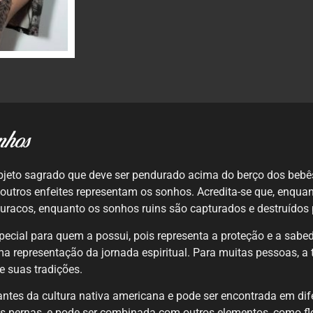
nhos
objeto sagrado que deve ser pendurado acima do berço dos bebês
 e outros enfeites representam os sonhos. Acredita-se que, enq
racos, enquanto os sonhos ruins são capturados e destruídos p
cial para quem a possui, pois representa a proteção e a sabedo
 representação da jornada espiritual. Para muitas pessoas, a 
e suas tradições.
antes da cultura nativa americana e pode ser encontrada em dif
nas pernas, e pode ser combinada com outros elementos, como fl