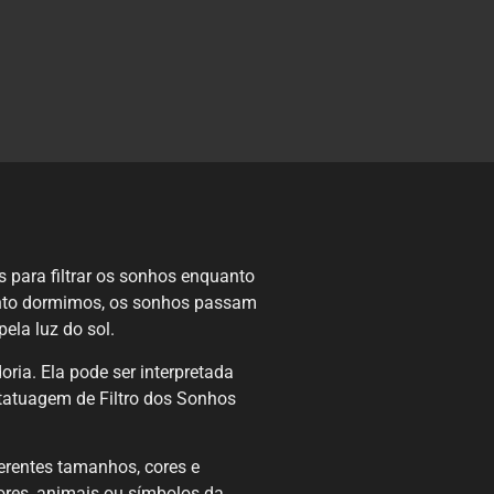
 para filtrar os sonhos enquanto
uanto dormimos, os sonhos passam
ela luz do sol.
ria. Ela pode ser interpretada
tatuagem de Filtro dos Sonhos
erentes tamanhos, cores e
ores, animais ou símbolos da