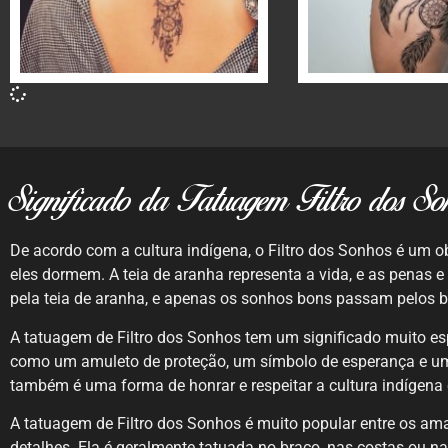
Significado da Tatuagem Filtro dos So
De acordo com a cultura indígena, o Filtro dos Sonhos é um 
eles dormem. A teia de aranha representa a vida, e as penas
pela teia de aranha, e apenas os sonhos bons passam pelos bu
A tatuagem de Filtro dos Sonhos tem um significado muito espe
como um amuleto de proteção, um símbolo de esperança e uma
também é uma forma de honrar e respeitar a cultura indígena 
A tatuagem de Filtro dos Sonhos é muito popular entre os am
detalhes. Ela é geralmente tatuada no braço, nas costas ou 