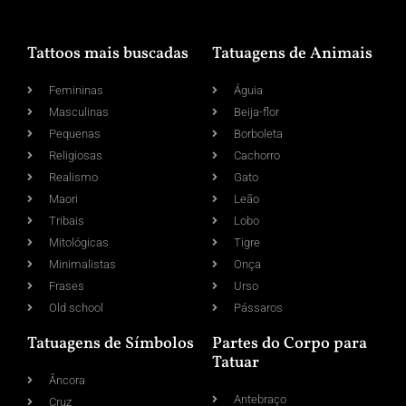
Tattoos mais buscadas
Tatuagens de Animais
Femininas
Águia
Masculinas
Beija-flor
Pequenas
Borboleta
Religiosas
Cachorro
Realismo
Gato
Maori
Leão
Tribais
Lobo
Mitológicas
Tigre
Minimalistas
Onça
Frases
Urso
Old school
Pássaros
Tatuagens de Símbolos
Partes do Corpo para
Tatuar
Âncora
Antebraço
Cruz