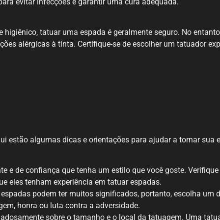
ara evitar infecções e garantir uma cura adequada.
e higiênico, tatuar uma espada é geralmente seguro. No entant
es alérgicas à tinta. Certifique-se de escolher um tatuador exp
 estão algumas dicas e orientações para ajudar a tornar sua e
e e de confiança que tenha um estilo que você goste. Verifique
que eles tenham experiência em tatuar espadas.
espadas podem ter muitos significados, portanto, escolha um d
gem, honra ou luta contra a adversidade.
adosamente sobre o tamanho e o local da tatuagem. Uma tat