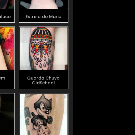
aluco
Estrela do Mario
em
Guarda Chuva
a
OldSchool