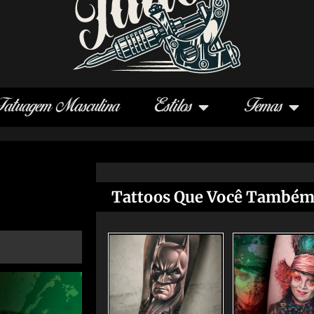
Tatuagem Masculina
Estilos
Temas
Tattoos Que Você Também