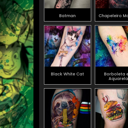
Batman
Chapeleiro M
Black White Cat
Borboleta 
Aquarel