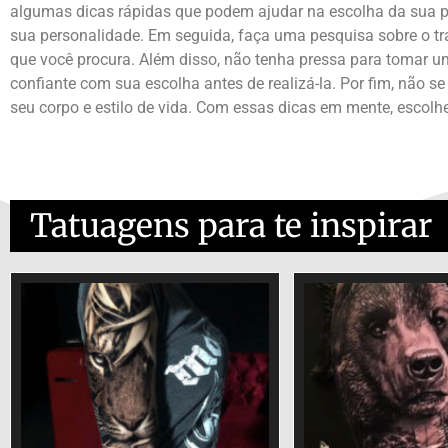
algumas dicas rápidas que podem ajudar na escolha da sua pr
sua personalidade. Em seguida, faça uma pesquisa sobre o tr
que você procura. Além disso, não tenha pressa para tomar u
confiante com sua escolha antes de realizá-la. Por fim, não 
seu corpo e estilo de vida. Com essas dicas em mente, escol
Tatuagens para te inspirar