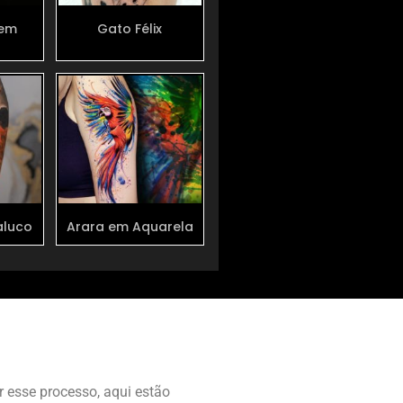
 em
Gato Félix
aluco
Arara em Aquarela
 esse processo, aqui estão