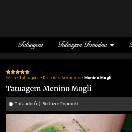
Tatuagens
Tatuagem Feminina





Início
»
Tatuagens
»
Desenhos Animados
»
Menino Mogli
Tatuagem Menino Mogli
Tatuador(a):
Baltazar Paprocki