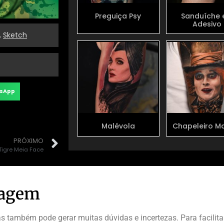
Preguiça Psy
Sanduíche
Adesivo
,
Sketch
sApp
Malévola
Chapeleiro M
PRÓXIMO
Tigre Meia Face
uagem
também pode gerar muitas dúvidas e incertezas. Para facilitar