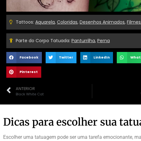
Tattoos:
Aquarela
,
Coloridas
,
Desenhos Animados
,
Filmes
Parte do Corpo Tatuada:
Panturrilha
,
Perna
Facebook
Twitter
LinkedIn
What
Pinterest
ANTERIOR
Black White Cat
Dicas para escolher sua tat
Escolher uma tatuagem pode ser uma tarefa emocionante, mas 