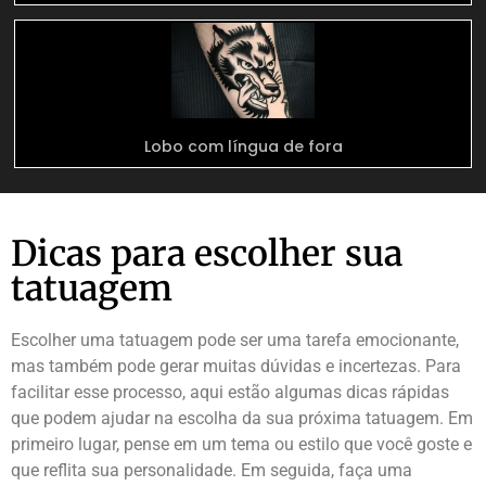
Lobo com língua de fora
Dicas para escolher sua
tatuagem
Escolher uma tatuagem pode ser uma tarefa emocionante,
mas também pode gerar muitas dúvidas e incertezas. Para
facilitar esse processo, aqui estão algumas dicas rápidas
que podem ajudar na escolha da sua próxima tatuagem. Em
primeiro lugar, pense em um tema ou estilo que você goste e
que reflita sua personalidade. Em seguida, faça uma