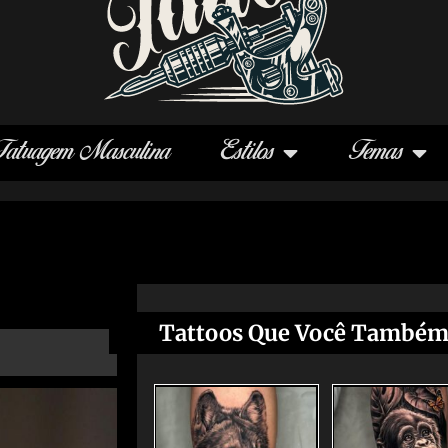
Tatuagem Masculina
Estilos
Temas
Tattoos Que Você Também