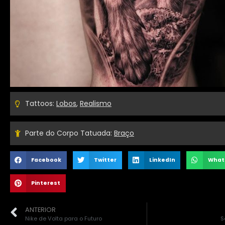
Tattoos:
Lobos
,
Realismo
Parte do Corpo Tatuada:
Braço
Facebook
Twitter
LinkedIn
What
Pinterest
ANTERIOR
Nike de Volta para o Futuro
S