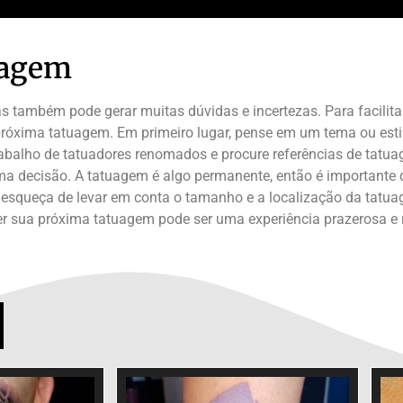
uagem
também pode gerar muitas dúvidas e incertezas. Para facilitar
óxima tatuagem. Em primeiro lugar, pense em um tema ou estilo
abalho de tatuadores renomados e procure referências de tatuag
ma decisão. A tatuagem é algo permanente, então é importante q
se esqueça de levar em conta o tamanho e a localização da tatu
her sua próxima tatuagem pode ser uma experiência prazerosa 