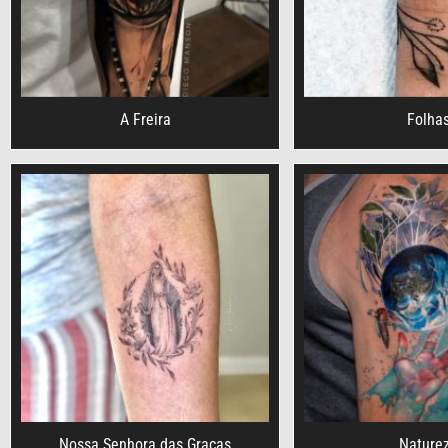
A Freira
Folha
Nossa Senhora das Graças
Nature