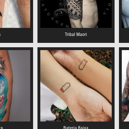
s
Tribal Maori
za
Bateria Baixa