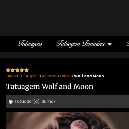
Tatuagens
Tatuagem Feminina





Início
»
Tatuagens
»
Animais
»
Lobos
»
Wolf and Moon
Tatuagem Wolf and Moon
Tatuador(a):
Sumok