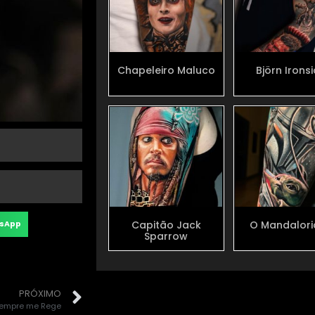
Chapeleiro Maluco
Björn Irons
Capitão Jack
O Mandalor
sApp
Sparrow
PRÓXIMO
empre me Rege