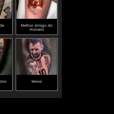
ide
Melhor Amigo do
Homem
iano
Messi