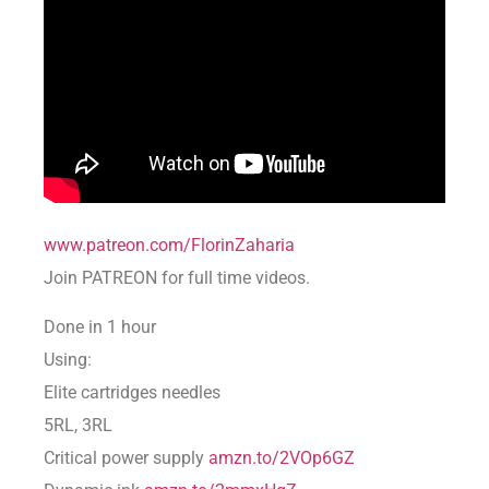
www.patreon.com/FlorinZaharia
Join PATREON for full time videos.
Done in 1 hour
Using:
Elite cartridges needles
5RL, 3RL
Critical power supply
amzn.to/2VOp6GZ