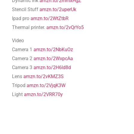
Dynamic ink
amzn.to/2mmxHgZ
Stencil Stuff
amzn.to/2uperUk
Ipad pro
amzn.to/2WtZtbR
Thermal printer.
amzn.to/2vQrYo5
Video
Camera 1
amzn.to/2NbKuOz
Camera 2
amzn.to/2WxpcAa
Camera 3
amzn.to/2H6ld8d
Lens
amzn.to/2vKMZ3S
Tripod
amzn.to/2VjqK3W
Light
amzn.to/2VRR70y