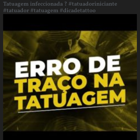
Tatuagem infeccionada ? #tatuadoriniciante
#tatuador #tatuagem #dicadetattoo