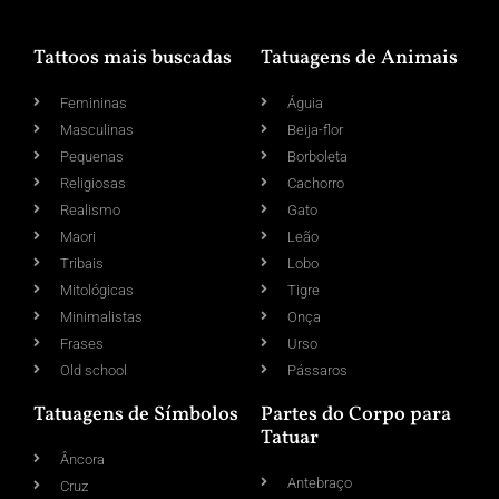
Tattoos mais buscadas
Tatuagens de Animais
Femininas
Águia
Masculinas
Beija-flor
Pequenas
Borboleta
Religiosas
Cachorro
Realismo
Gato
Maori
Leão
Tribais
Lobo
Mitológicas
Tigre
Minimalistas
Onça
Frases
Urso
Old school
Pássaros
Tatuagens de Símbolos
Partes do Corpo para
Tatuar
Âncora
Antebraço
Cruz