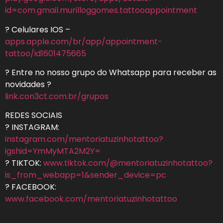
id=com.gmail.murilloggomes.tattooappointment
? Celulares IOS –
apps.apple.com/br/app/appointment-
tattoo/id1601475665
? Entre no nosso grupo do Whatsapp para receber as
novidades ?
link.con3ct.com.br/grupos
REDES SOCIAIS
? INSTAGRAM:
instagram.com/mentoriatuzinhotattoo?
igshid=YmMyMTA2M2Y=
? TIKTOK:
www.tiktok.com/@mentoriatuzinhotattoo?
is_from_webapp=1&sender_device=pc
? FACEBOOK:
www.facebook.com/mentoriatuzinhotattoo