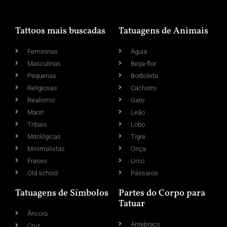
Tattoos mais buscadas
Tatuagens de Animais
Femininas
Águia
Masculinas
Beija-flor
Pequenas
Borboleta
Religiosas
Cachorro
Realismo
Gato
Maori
Leão
Tribais
Lobo
Mitológicas
Tigre
Minimalistas
Onça
Frases
Urso
Old school
Pássaros
Tatuagens de Símbolos
Partes do Corpo para
Tatuar
Âncora
Antebraço
Cruz