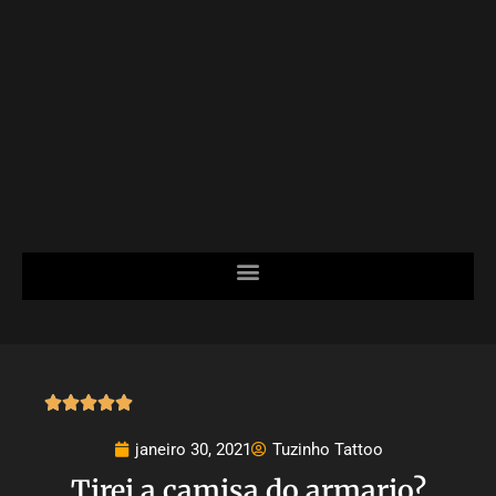





janeiro 30, 2021
Tuzinho Tattoo
Tirei a camisa do armario?