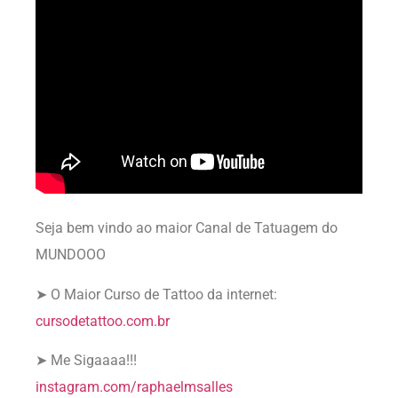
Seja bem vindo ao maior Canal de Tatuagem do
MUNDOOO
➤ O Maior Curso de Tattoo da internet:
cursodetattoo.com.br
➤ Me Sigaaaa!!!
instagram.com/raphaelmsalles