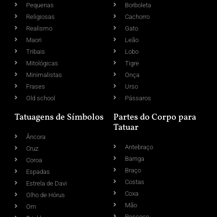
Pequenas
Borboleta
Religiosas
Cachorro
Realismo
Gato
Maori
Leão
Tribais
Lobo
Mitológicas
Tigre
Minimalistas
Onça
Frases
Urso
Old school
Pássaros
Tatuagens de Símbolos
Partes do Corpo para
Tatuar
Âncora
Antebraço
Cruz
Barriga
Coroa
Braço
Espadas
Costas
Estrela de Davi
Coxa
Olho de Hórus
Mão
Om
Pescoço