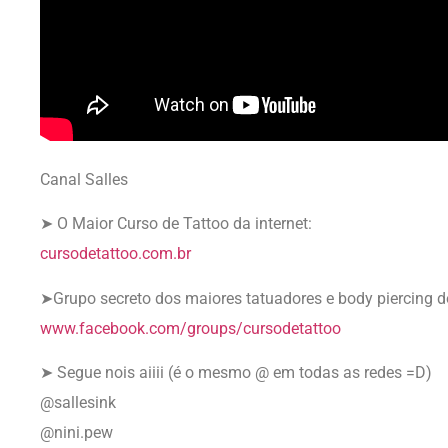
Canal Salles
➤ O Maior Curso de Tattoo da internet:
cursodetattoo.com.br
➤Grupo secreto dos maiores tatuadores e body piercing
www.facebook.com/groups/cursodetattoo
➤ Segue nois aiiii (é o mesmo @ em todas as redes =D)
@sallesink
@nini.pew