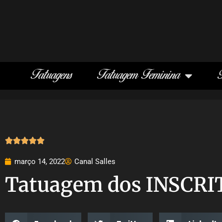
Tatuagens
Tatuagem Feminina





março 14, 2022
Canal Salles
Tatuagem dos INSCRI