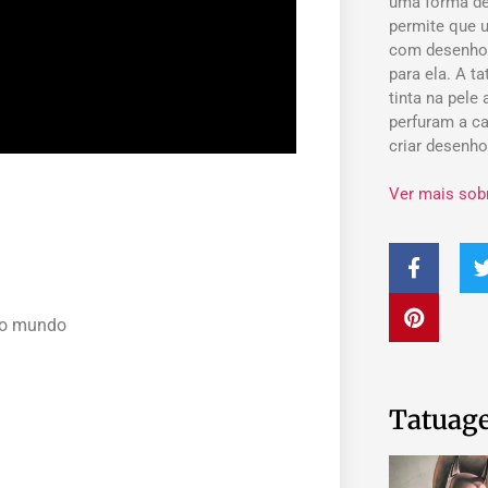
uma forma de
permite que 
com desenho
para ela. A t
tinta na pele
perfuram a ca
criar desenh
Ver mais sob
 do mundo
Tatuage