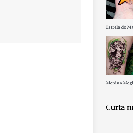
Estrela do M
Menino Mogl
Curta n