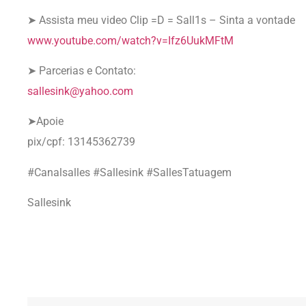
➤ Assista meu video Clip =D = Sall1s – Sinta a vontade
www.youtube.com/watch?v=Ifz6UukMFtM
➤ Parcerias e Contato:
sallesink@yahoo.com
➤Apoie
pix/cpf: 13145362739
#Canalsalles #Sallesink #SallesTatuagem
Sallesink