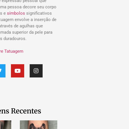
 expressão pessoal que
uma pessoa decore seu corpo
s e
símbolos
significativos
atuagem envolve a inserção de
 através de agulhas que
mada superior da pele para
os duradouros.
re Tatuagem
ns Recentes