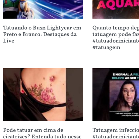
Tatuando o Buzz Lightyear em
Quanto tempo dep
Preto e Branco: Destaques da
tatuagem pode fa
Live
#tatuadoriniciant
#tatuagem
Pode tatuar em cima de
Tatuagem infecci
cicatrizes? Entenda tudo nesse
#tatuadoriniciant