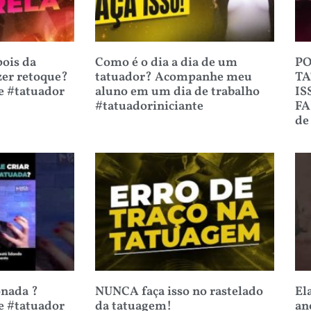
ois da
Como é o dia a dia de um
PO
zer retoque?
tatuador? Acompanhe meu
TA
e #tatuador
aluno em um dia de trabalho
IS
#tatuadoriniciante
FA
de
onada ?
NUNCA faça isso no rastelado
El
e #tatuador
da tatuagem!
an