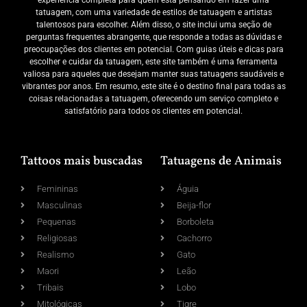
experiência completa para quem está pensando em fazer uma
tatuagem, com uma variedade de estilos de tatuagem e artistas
talentosos para escolher. Além disso, o site inclui uma seção de
perguntas frequentes abrangente, que responde a todas as dúvidas e
preocupações dos clientes em potencial. Com guias úteis e dicas para
escolher e cuidar da tatuagem, este site também é uma ferramenta
valiosa para aqueles que desejam manter suas tatuagens saudáveis e
vibrantes por anos. Em resumo, este site é o destino final para todas as
coisas relacionadas a tatuagem, oferecendo um serviço completo e
satisfatório para todos os clientes em potencial.
Tattoos mais buscadas
Tatuagens de Animais
Femininas
Águia
Masculinas
Beija-flor
Pequenas
Borboleta
Religiosas
Cachorro
Realismo
Gato
Maori
Leão
Tribais
Lobo
Mitológicas
Tigre