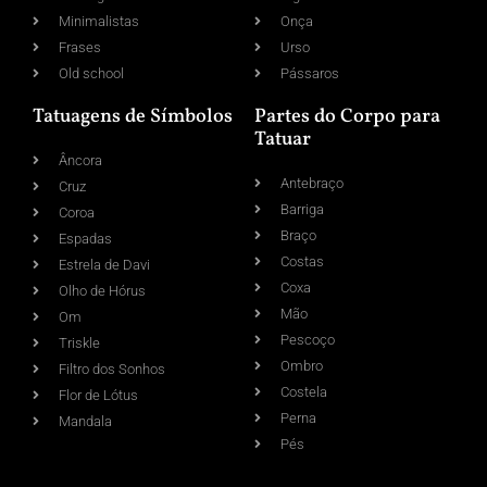
Minimalistas
Onça
Frases
Urso
Old school
Pássaros
Tatuagens de Símbolos
Partes do Corpo para
Tatuar
Âncora
Antebraço
Cruz
Barriga
Coroa
Braço
Espadas
Costas
Estrela de Davi
Coxa
Olho de Hórus
Mão
Om
Pescoço
Triskle
Ombro
Filtro dos Sonhos
Costela
Flor de Lótus
Perna
Mandala
Pés