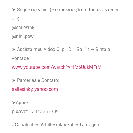
➤ Segue nois aiiii (é o mesmo @ em todas as redes
=D)
@sallesink
@nini.pew
➤ Assista meu video Clip =D = Sall1s – Sinta a
vontade
www.youtube.com/watch?v=Ifz6UukMFtM
➤ Parcerias e Contato:
sallesink@yahoo.com
➤Apoie
pix/cpf: 13145362739
#Canalsalles #Sallesink #SallesTatuagem