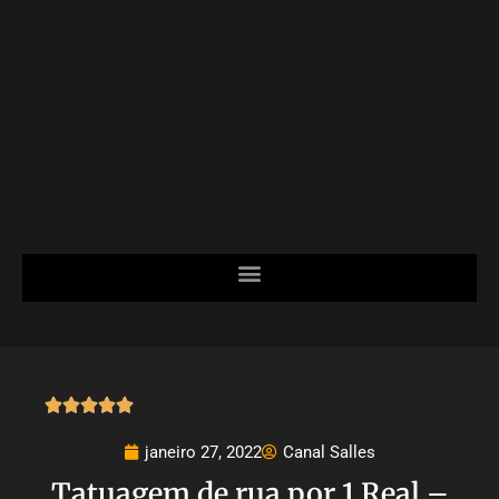





janeiro 27, 2022
Canal Salles
Tatuagem de rua por 1 Real –