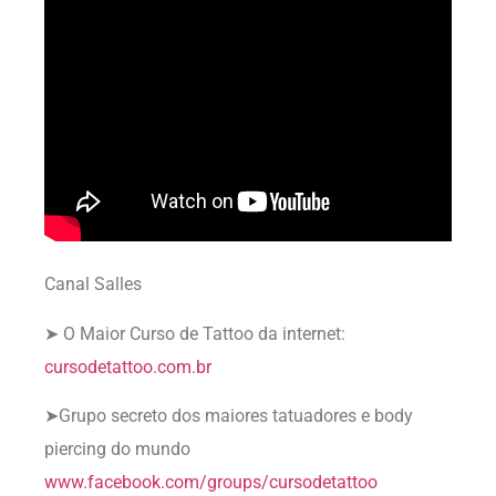
Canal Salles
➤ O Maior Curso de Tattoo da internet:
cursodetattoo.com.br
➤Grupo secreto dos maiores tatuadores e body
piercing do mundo
www.facebook.com/groups/cursodetattoo