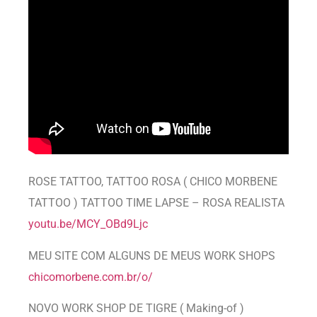
ROSE TATTOO, TATTOO ROSA ( CHICO MORBENE
TATTOO ) TATTOO TIME LAPSE – ROSA REALISTA
youtu.be/MCY_OBd9Ljc
MEU SITE COM ALGUNS DE MEUS WORK SHOPS
chicomorbene.com.br/o/
NOVO WORK SHOP DE TIGRE ( Making-of )