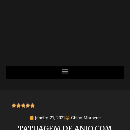





janeiro 21, 2022
Chico Morbene
TATUAGEM DE ANJO COM