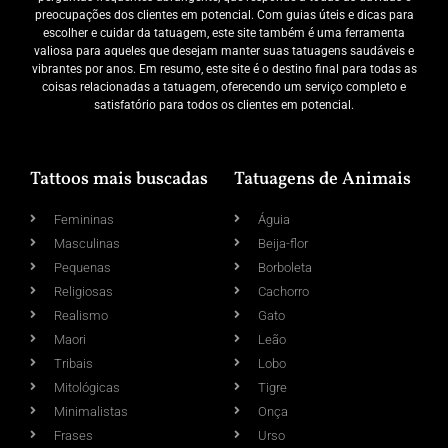
preocupações dos clientes em potencial. Com guias úteis e dicas para
escolher e cuidar da tatuagem, este site também é uma ferramenta
valiosa para aqueles que desejam manter suas tatuagens saudáveis e
vibrantes por anos. Em resumo, este site é o destino final para todas as
coisas relacionadas a tatuagem, oferecendo um serviço completo e
satisfatório para todos os clientes em potencial.
Tattoos mais buscadas
Tatuagens de Animais
Femininas
Águia
Masculinas
Beija-flor
Pequenas
Borboleta
Religiosas
Cachorro
Realismo
Gato
Maori
Leão
Tribais
Lobo
Mitológicas
Tigre
Minimalistas
Onça
Frases
Urso