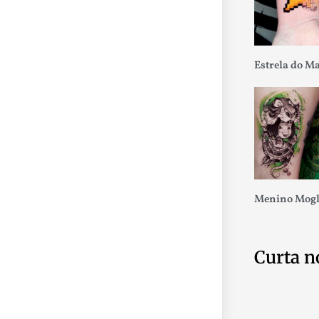
Estrela do M
Menino Mogl
Curta n