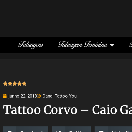
Tatuagens
Tatuagem Feminina





junho 22, 2018
Canal Tattoo You
Tattoo Corvo – Caio G