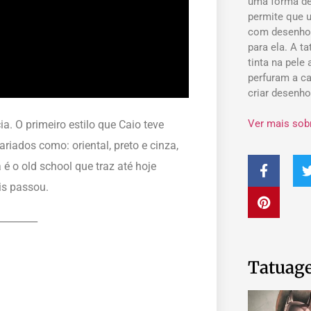
uma forma de
permite que 
com desenho
para ela. A t
tinta na pele
perfuram a ca
criar desenh
Ver mais sob
. O primeiro estilo que Caio teve
iados como: oriental, preto e cinza,
a é o old school que traz até hoje
ais passou. ⠀
________
Tatuage