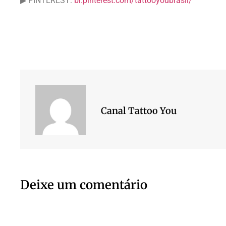
▶ PINTEREST:
br.pinterest.com/tattooyoubrasil/
Canal Tattoo You
Deixe um comentário