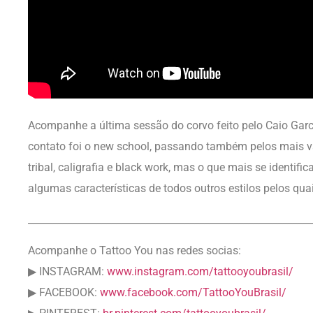
Acompanhe a última sessão do corvo feito pelo Caio Garcia
contato foi o new school, passando também pelos mais var
tribal, caligrafia e black work, mas o que mais se identific
algumas características de todos outros estilos pelos qu
__________________________________________________________
Acompanhe o Tattoo You nas redes socias:
▶ INSTAGRAM:
www.instagram.com/tattooyoubrasil/
▶ FACEBOOK:
www.facebook.com/TattooYouBrasil/