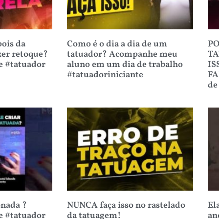
ois da
Como é o dia a dia de um
PO
zer retoque?
tatuador? Acompanhe meu
TA
e #tatuador
aluno em um dia de trabalho
IS
#tatuadoriniciante
FA
de
onada ?
NUNCA faça isso no rastelado
El
e #tatuador
da tatuagem!
an