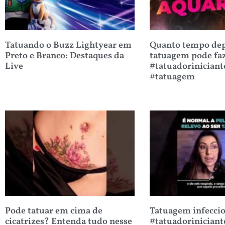
Tatuando o Buzz Lightyear em
Quanto tempo dep
Preto e Branco: Destaques da
tatuagem pode fa
Live
#tatuadoriniciant
#tatuagem
Pode tatuar em cima de
Tatuagem infecci
cicatrizes? Entenda tudo nesse
#tatuadoriniciant