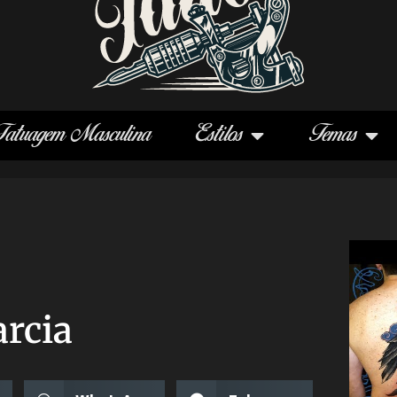
Tatuagem Masculina
Estilos
Temas
arcia