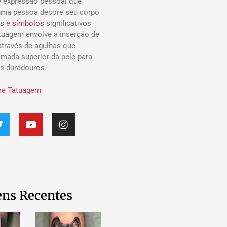
 expressão pessoal que
uma pessoa decore seu corpo
s e
símbolos
significativos
atuagem envolve a inserção de
 através de agulhas que
mada superior da pele para
os duradouros.
re Tatuagem
ns Recentes