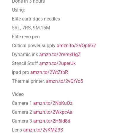
Done in 3 hours
Using:
Elite cartridges needles
5RL, 7RS, 9M,15M
Elite revo pen
Critical power supply
amzn.to/2VOp6GZ
Dynamic ink
amzn.to/2mmxHgZ
Stencil Stuff
amzn.to/2uperUk
Ipad pro
amzn.to/2WtZtbR
Thermal printer.
amzn.to/2vQrYo5
Video
Camera 1
amzn.to/2NbKuOz
Camera 2
amzn.to/2WxpcAa
Camera 3
amzn.to/2H6ld8d
Lens
amzn.to/2vKMZ3S