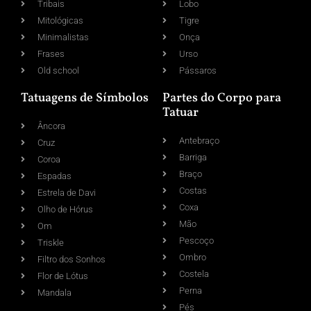
Tribais
Lobo
Mitológicas
Tigre
Minimalistas
Onça
Frases
Urso
Old school
Pássaros
Tatuagens de Símbolos
Partes do Corpo para
Tatuar
Âncora
Antebraço
Cruz
Barriga
Coroa
Braço
Espadas
Costas
Estrela de Davi
Coxa
Olho de Hórus
Mão
Om
Pescoço
Triskle
Ombro
Filtro dos Sonhos
Costela
Flor de Lótus
Perna
Mandala
Pés