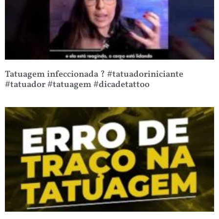
Tatuagem infeccionada ? #tatuadoriniciante
#tatuador #tatuagem #dicadetattoo