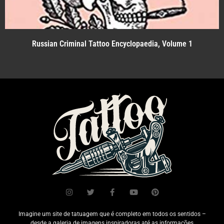
Russian Criminal Tattoo Encyclopaedia, Volume 1
Imagine um site de tatuagem que é completo em todos os sentidos –
desde a galeria de imagens inspiradoras até as informações