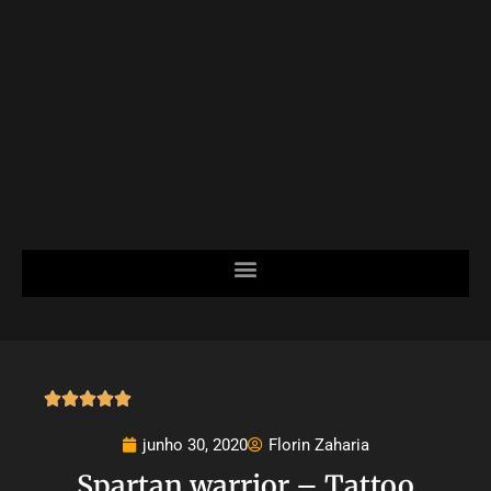





junho 30, 2020
Florin Zaharia
Spartan warrior – Tattoo