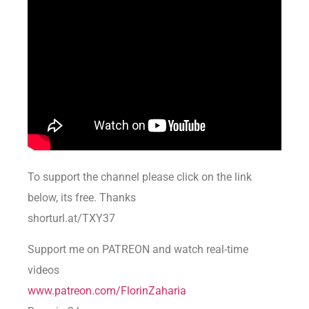
To support the channel please click on the link
below, its free. Thanks
shorturl.at/TXY37
Support me on PATREON and watch real-time
videos
www.patreon.com/FlorinZaharia