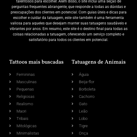
talentosos para escolher. Além disso, o site inclui uma seção de
perguntas frequentes abrangente, que responde a todas as dúvidas e
preocupações dos clientes em potencial. Com guias úteis e dicas para
escolher e cuidar da tatuagem, este site também é uma ferramenta
valiosa para aqueles que desejam manter suas tatuagens saudáveis e
vibrantes por anos. Em resumo, este site é o destino final para todas as
coisas relacionadas a tatuagem, oferecendo um serviço completo e
satisfatório para todos os clientes em potencial.
Tattoos mais buscadas
Tatuagens de Animais
Femininas
Águia
Masculinas
Beija-flor
Pequenas
Borboleta
Religiosas
Cachorro
Realismo
Gato
Maori
Leão
Tribais
Lobo
Mitológicas
Tigre
Minimalistas
Onça