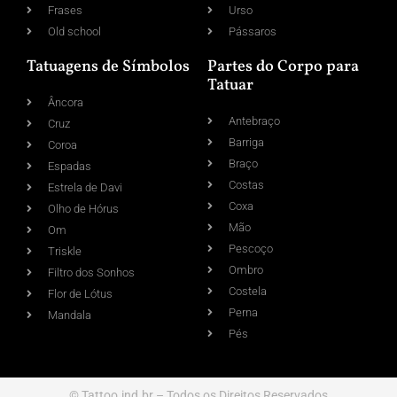
Frases
Urso
Old school
Pássaros
Tatuagens de Símbolos
Partes do Corpo para
Tatuar
Âncora
Antebraço
Cruz
Barriga
Coroa
Braço
Espadas
Costas
Estrela de Davi
Coxa
Olho de Hórus
Mão
Om
Pescoço
Triskle
Ombro
Filtro dos Sonhos
Costela
Flor de Lótus
Perna
Mandala
Pés
© Tattoo.ind.br – Todos os Direitos Reservados