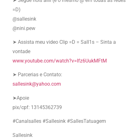
➤ Segue nois aiiii (é o mesmo @ em todas as redes
=D)
@sallesink
@nini.pew
➤ Assista meu video Clip =D = Sall1s – Sinta a
vontade
www.youtube.com/watch?v=Ifz6UukMFtM
➤ Parcerias e Contato:
sallesink@yahoo.com
➤Apoie
pix/cpf: 13145362739
#Canalsalles #Sallesink #SallesTatuagem
Sallesink