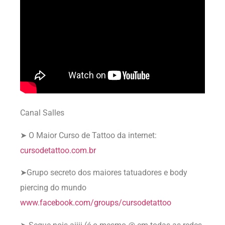
Canal Salles
➤ O Maior Curso de Tattoo da internet:
cursodetattoo.com.br
➤Grupo secreto dos maiores tatuadores e body
piercing do mundo
www.facebook.com/groups/cursodetattoo