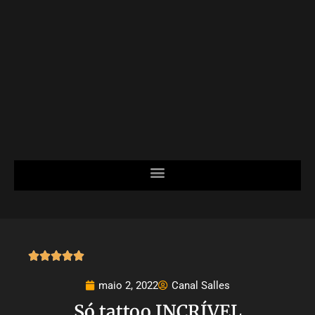





maio 2, 2022
Canal Salles
Só tattoo INCRÍVEL