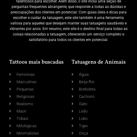
talentosos para escolher. Além disso, o site inclui uma seção de
perguntas frequentes abrangente, que responde a todas as dúvidas e
preocupações dos clientes em potencial. Com guias úteis e dicas para
escolher e cuidar da tatuagem, este site também é uma ferramenta
valiosa para aqueles que desejam manter suas tatuagens saudáveis e
vibrantes por anos. Em resumo, este site é o destino final para todas as
coisas relacionadas a tatuagem, oferecendo um serviço completo e
satisfatório para todos os clientes em potencial.
Tattoos mais buscadas
Tatuagens de Animais
Femininas
Águia
Masculinas
Beija-flor
Pequenas
Borboleta
Religiosas
Cachorro
Realismo
Gato
Maori
Leão
Tribais
Lobo
Mitológicas
Tigre
Minimalistas
Onça