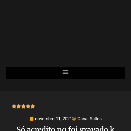





novembro 11, 2021
Canal Salles
Só acredito pq foi gravado k