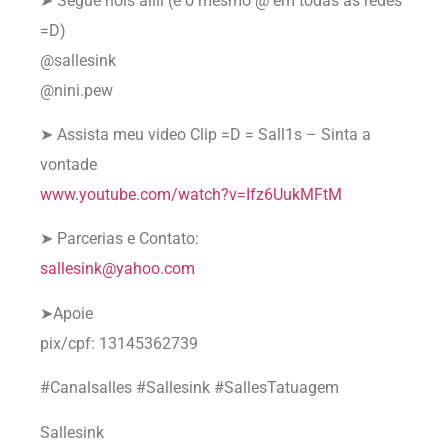
➤ Segue nois aiiii (é o mesmo @ em todas as redes
=D)
@sallesink
@nini.pew
➤ Assista meu video Clip =D = Sall1s – Sinta a
vontade
www.youtube.com/watch?v=Ifz6UukMFtM
➤ Parcerias e Contato:
sallesink@yahoo.com
➤Apoie
pix/cpf: 13145362739
#Canalsalles #Sallesink #SallesTatuagem
Sallesink