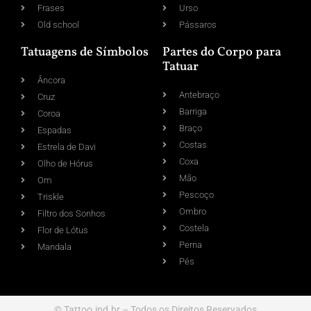
Frases
Urso
Old school
Pássaros
Tatuagens de Símbolos
Partes do Corpo para
Tatuar
Âncora
Antebraço
Cruz
Barriga
Coroa
Braço
Espadas
Costas
Estrela de Davi
Coxa
Olho de Hórus
Mão
Om
Pescoço
Triskle
Ombro
Filtro dos Sonhos
Costela
Flor de Lótus
Perna
Mandala
Pés
© Tattoo.ind.br – Todos os Direitos Reservados