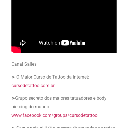
Canal Salles
➤ O Maior Curso de Tattoo da internet:
cursodetattoo.com.br
➤Grupo secreto dos maiores tatuadores e body
piercing do mundo
www.facebook.com/groups/cursodetattoo