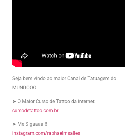
Seja bem vindo ao maior Canal de Tatuagem do
MUNDOOO
➤ O Maior Curso de Tattoo da internet:
cursodetattoo.com.br
➤ Me Sigaaaa!!!
instagram.com/raphaelmsalles