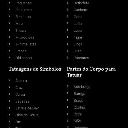
Pequenas
Borboleta
Religiosas
Cachorro
Realismo
Gato
Maori
Leão
Tribais
Lobo
Mitológicas
Tigre
Minimalistas
Onça
Frases
Urso
Old school
Pássaros
Tatuagens de Símbolos
Partes do Corpo para
Tatuar
Âncora
Antebraço
Cruz
Barriga
Coroa
Braço
Espadas
Costas
Estrela de Davi
Coxa
Olho de Hórus
Mão
Om
Pescoço