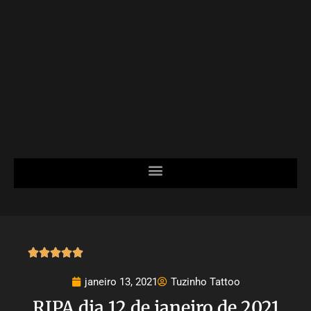





janeiro 13, 2021
Tuzinho Tattoo
RIPA dia 12 de janeiro de 2021