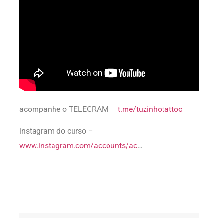
acompanhe o TELEGRAM –
t.me/tuzinhotattoo
instagram do curso –
www.instagram.com/accounts/ac
…