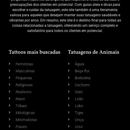
preocupações dos clientes em potencial. Com guias úteis e dicas para
escolher e cuidar da tatuagem, este site também é uma ferramenta
valiosa para aqueles que desejam manter suas tatuagens saudáveis e
vibrantes por anos. Em resumo, este site é o destino final para todas as
coisas relacionadas a tatuagem, oferecendo um serviço completo e
satisfatório para todos os clientes em potencial.
Tattoos mais buscadas
Tatuagens de Animais
Femininas
Águia
Masculinas
Beija-flor
Pequenas
Borboleta
Religiosas
Cachorro
Realismo
Gato
Maori
Leão
Tribais
Lobo
Mitológicas
Tigre
Minimalistas
Onça
Frases
Urso