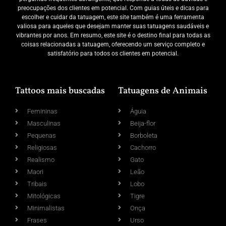
preocupações dos clientes em potencial. Com guias úteis e dicas para
escolher e cuidar da tatuagem, este site também é uma ferramenta
valiosa para aqueles que desejam manter suas tatuagens saudáveis e
vibrantes por anos. Em resumo, este site é o destino final para todas as
coisas relacionadas a tatuagem, oferecendo um serviço completo e
satisfatório para todos os clientes em potencial.
Tattoos mais buscadas
Tatuagens de Animais
Femininas
Águia
Masculinas
Beija-flor
Pequenas
Borboleta
Religiosas
Cachorro
Realismo
Gato
Maori
Leão
Tribais
Lobo
Mitológicas
Tigre
Minimalistas
Onça
Frases
Urso