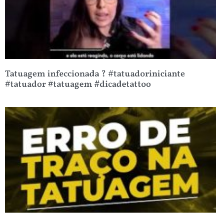
Tatuagem infeccionada ? #tatuadoriniciante
#tatuador #tatuagem #dicadetattoo