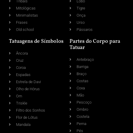
Tribais
Lobo
Mitológicas
Tigre
Minimalistas
Onça
Frases
Urso
Old school
Pássaros
Tatuagens de Símbolos
Partes do Corpo para
Tatuar
Âncora
Antebraço
Cruz
Barriga
Coroa
Braço
Espadas
Costas
Estrela de Davi
Coxa
Olho de Hórus
Mão
Om
Pescoço
Triskle
Ombro
Filtro dos Sonhos
Costela
Flor de Lótus
Perna
Mandala
Pés