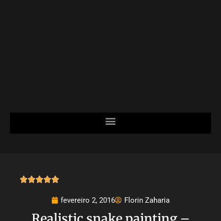





fevereiro 2, 2016
Florin Zaharia
Realistic snake painting –