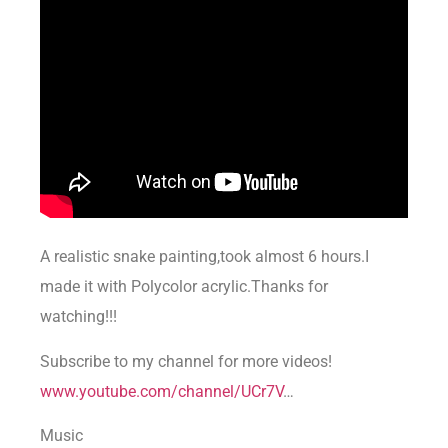
A realistic snake painting,took almost 6 hours.I
made it with Polycolor acrylic.Thanks for
watching!!!
Subscribe to my channel for more videos!
www.youtube.com/channel/UCr7V
…
Music