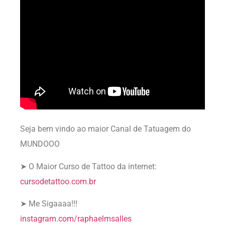
Seja bem vindo ao maior Canal de Tatuagem do
MUNDOOO
➤ O Maior Curso de Tattoo da internet:
cursodetattoo.com.br
➤ Me Sigaaaa!!!
instagram.com/raphaelmsalles