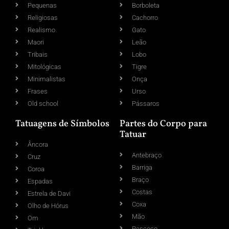
Pequenas
Borboleta
Religiosas
Cachorro
Realismo
Gato
Maori
Leão
Tribais
Lobo
Mitológicas
Tigre
Minimalistas
Onça
Frases
Urso
Old school
Pássaros
Tatuagens de Símbolos
Partes do Corpo para
Tatuar
Âncora
Antebraço
Cruz
Barriga
Coroa
Braço
Espadas
Costas
Estrela de Davi
Coxa
Olho de Hórus
Mão
Om
Pescoço