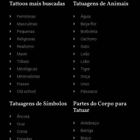
Tattoos mais buscadas
Tatuagens de Animais
Femininas
Águia
Masculinas
Beija-flor
Pequenas
Borboleta
Religiosas
Cachorro
Realismo
Gato
Maori
Leão
Tribais
Lobo
Mitológicas
Tigre
Minimalistas
Onça
Frases
Urso
Old school
Pássaros
Tatuagens de Símbolos
Partes do Corpo para
Tatuar
Âncora
Antebraço
Cruz
Barriga
Coroa
Braço
Espadas