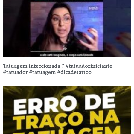
Tatuagem infeccionada ? #tatuadoriniciante
#tatuador #tatuagem #dicadetattoo