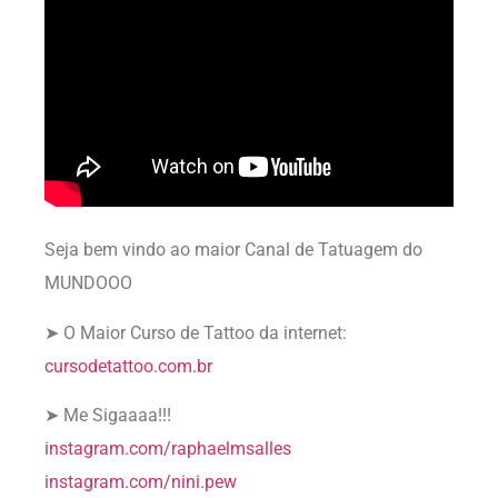
Seja bem vindo ao maior Canal de Tatuagem do
MUNDOOO
➤ O Maior Curso de Tattoo da internet:
cursodetattoo.com.br
➤ Me Sigaaaa!!!
instagram.com/raphaelmsalles
instagram.com/nini.pew