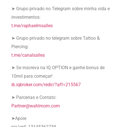
➤ Grupo privado no Telegram sobre minha vida e
investimentos:
t.me/raphaelmsalles
➤ Grupo privado no telegram sobre Tattoo &
Piercing:
t.me/canalsalles
➤ Se inscreva na IQ OPTION e ganhe bonus de
10mil para começar!
ib.iqbroker.com/redir/?aff=215567
➤ Parcerias e Contato:
Partner@wahlmom.com
➤Apoie
pix/cpf: 13145362739