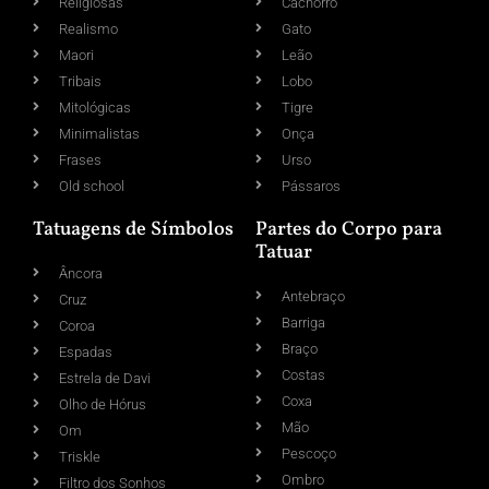
Religiosas
Cachorro
Realismo
Gato
Maori
Leão
Tribais
Lobo
Mitológicas
Tigre
Minimalistas
Onça
Frases
Urso
Old school
Pássaros
Tatuagens de Símbolos
Partes do Corpo para
Tatuar
Âncora
Antebraço
Cruz
Barriga
Coroa
Braço
Espadas
Costas
Estrela de Davi
Coxa
Olho de Hórus
Mão
Om
Pescoço
Triskle
Ombro
Filtro dos Sonhos