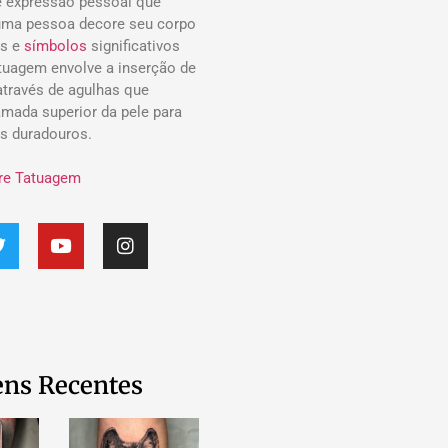
 expressão pessoal que
uma pessoa decore seu corpo
s e
símbolos
significativos
atuagem envolve a inserção de
 através de agulhas que
mada superior da pele para
os duradouros.
re Tatuagem
ns Recentes