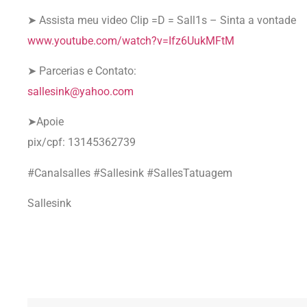
➤ Assista meu video Clip =D = Sall1s – Sinta a vontade
www.youtube.com/watch?v=Ifz6UukMFtM
➤ Parcerias e Contato:
sallesink@yahoo.com
➤Apoie
pix/cpf: 13145362739
#Canalsalles #Sallesink #SallesTatuagem
Sallesink