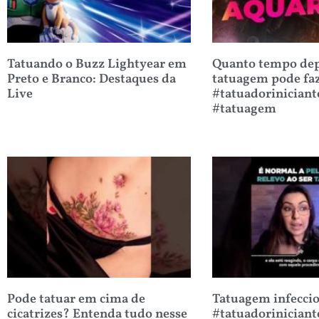
Tatuando o Buzz Lightyear em
Quanto tempo dep
Preto e Branco: Destaques da
tatuagem pode fa
Live
#tatuadoriniciant
#tatuagem
Pode tatuar em cima de
Tatuagem infecci
cicatrizes? Entenda tudo nesse
#tatuadoriniciant