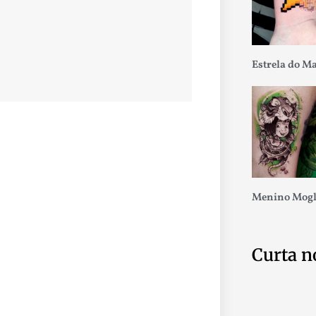
Estrela do M
Menino Mogl
Curta n