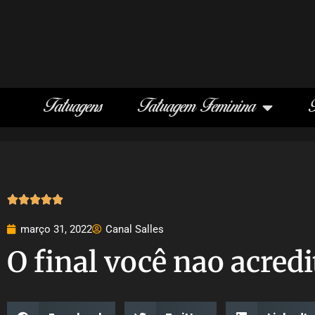
Tatuagens
Tatuagem Feminina





março 31, 2022
Canal Salles
O final você nao acredi