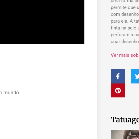
uma forma de
permite que 
com desenho
para ela. A t
tinta na pele
perfuram a ca
criar desenh
Ver mais sob
 do mundo
Tatuage