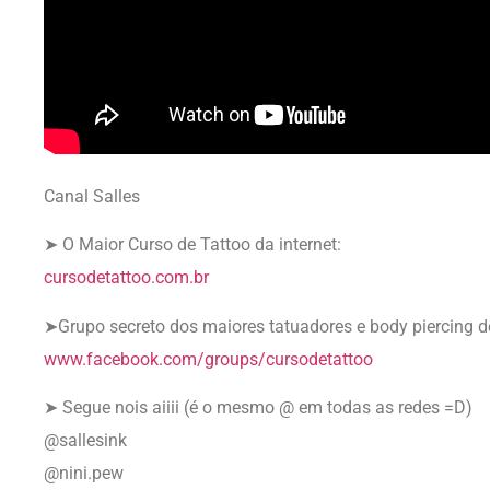
Canal Salles
➤ O Maior Curso de Tattoo da internet:
cursodetattoo.com.br
➤Grupo secreto dos maiores tatuadores e body piercing
www.facebook.com/groups/cursodetattoo
➤ Segue nois aiiii (é o mesmo @ em todas as redes =D)
@sallesink
@nini.pew