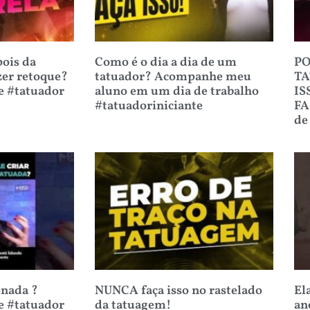
ois da
Como é o dia a dia de um
PO
zer retoque?
tatuador? Acompanhe meu
TA
e #tatuador
aluno em um dia de trabalho
IS
#tatuadoriniciante
FA
de
onada ?
NUNCA faça isso no rastelado
El
e #tatuador
da tatuagem!
an