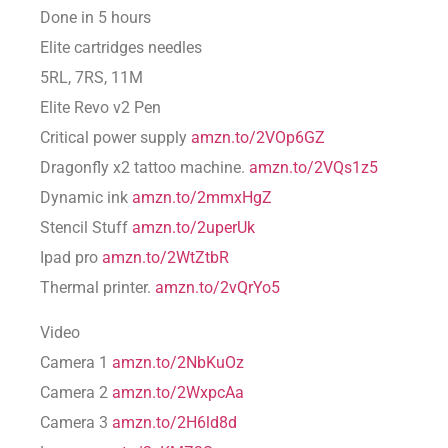
Done in 5 hours
Elite cartridges needles
5RL, 7RS, 11M
Elite Revo v2 Pen
Critical power supply
amzn.to/2VOp6GZ
Dragonfly x2 tattoo machine.
amzn.to/2VQs1z5
Dynamic ink
amzn.to/2mmxHgZ
Stencil Stuff
amzn.to/2uperUk
Ipad pro
amzn.to/2WtZtbR
Thermal printer.
amzn.to/2vQrYo5
Video
Camera 1
amzn.to/2NbKuOz
Camera 2
amzn.to/2WxpcAa
Camera 3
amzn.to/2H6ld8d