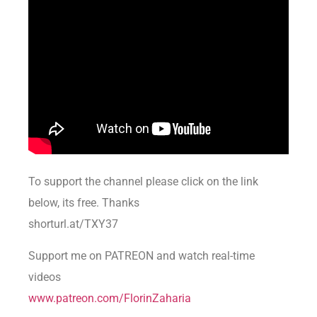
To support the channel please click on the link
below, its free. Thanks
shorturl.at/TXY37
Support me on PATREON and watch real-time
videos
www.patreon.com/FlorinZaharia