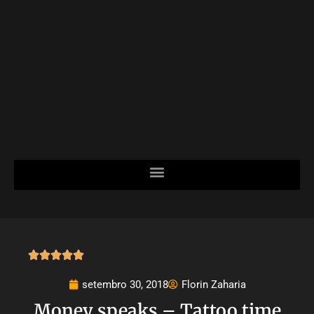





setembro 30, 2018
Florin Zaharia
Money speaks – Tattoo time