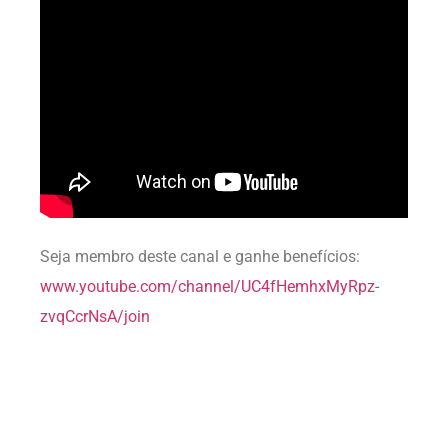
Seja membro deste canal e ganhe benefícios:
www.youtube.com/channel/UC4fHemhxMyRpz-
zvqCcrNsA/join