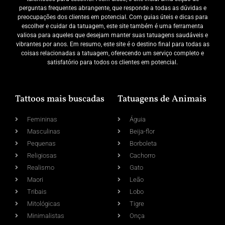
perguntas frequentes abrangente, que responde a todas as dúvidas e
preocupações dos clientes em potencial. Com guias úteis e dicas para
escolher e cuidar da tatuagem, este site também é uma ferramenta
valiosa para aqueles que desejam manter suas tatuagens saudáveis e
vibrantes por anos. Em resumo, este site é o destino final para todas as
coisas relacionadas a tatuagem, oferecendo um serviço completo e
satisfatório para todos os clientes em potencial.
Tattoos mais buscadas
Tatuagens de Animais
Femininas
Águia
Masculinas
Beija-flor
Pequenas
Borboleta
Religiosas
Cachorro
Realismo
Gato
Maori
Leão
Tribais
Lobo
Mitológicas
Tigre
Minimalistas
Onça