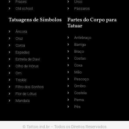
Frases
Urso
Old school
Pássaros
Tatuagens de Símbolos
Partes do Corpo para
Tatuar
Âncora
Antebraço
Cruz
Barriga
Coroa
Braço
Espadas
Costas
Estrela de Davi
Coxa
Olho de Hórus
Mão
Om
Pescoço
Triskle
Ombro
Filtro dos Sonhos
Costela
Flor de Lótus
Perna
Mandala
Pés
© Tattoo.ind.br – Todos os Direitos Reservados