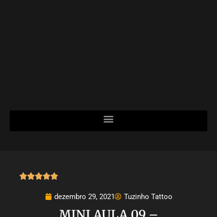





dezembro 29, 2021
Tuzinho Tattoo
MINI AULA 09 –