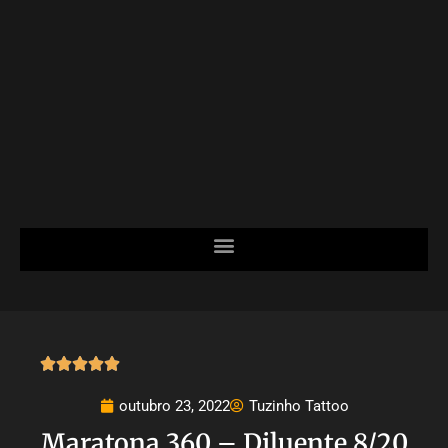





outubro 23, 2022
Tuzinho Tattoo
Maratona 360 – Diluente 8/20