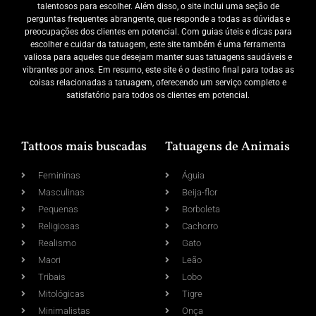
talentosos para escolher. Além disso, o site inclui uma seção de
perguntas frequentes abrangente, que responde a todas as dúvidas e
preocupações dos clientes em potencial. Com guias úteis e dicas para
escolher e cuidar da tatuagem, este site também é uma ferramenta
valiosa para aqueles que desejam manter suas tatuagens saudáveis e
vibrantes por anos. Em resumo, este site é o destino final para todas as
coisas relacionadas a tatuagem, oferecendo um serviço completo e
satisfatório para todos os clientes em potencial.
Tattoos mais buscadas
Tatuagens de Animais
Femininas
Águia
Masculinas
Beija-flor
Pequenas
Borboleta
Religiosas
Cachorro
Realismo
Gato
Maori
Leão
Tribais
Lobo
Mitológicas
Tigre
Minimalistas
Onça