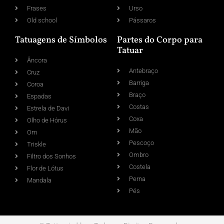
Frases
Urso
Old school
Pássaros
Tatuagens de Símbolos
Partes do Corpo para
Tatuar
Âncora
Antebraço
Cruz
Barriga
Coroa
Braço
Espadas
Costas
Estrela de Davi
Coxa
Olho de Hórus
Mão
Om
Pescoço
Triskle
Ombro
Filtro dos Sonhos
Costela
Flor de Lótus
Perna
Mandala
Pés