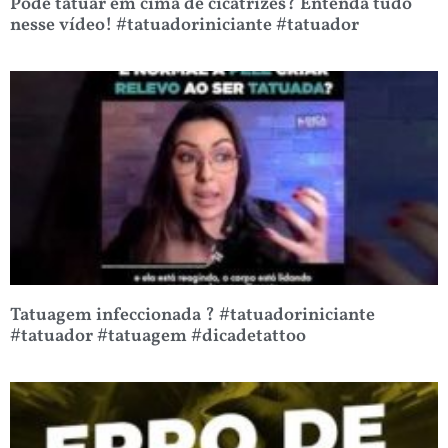
Pode tatuar em cima de cicatrizes? Entenda tudo
nesse vídeo! #tatuadoriniciante #tatuador
Tatuagem infeccionada ? #tatuadoriniciante
#tatuador #tatuagem #dicadetattoo