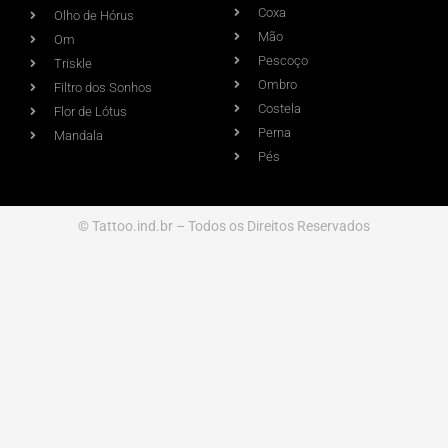
Coxa
Olho de Hórus
Mão
Om
Pescoço
Triskle
Ombro
Filtro dos Sonhos
Costela
Flor de Lótus
Perna
Mandala
Pés
© Tattoo.ind.br – Todos os Direitos Reservados