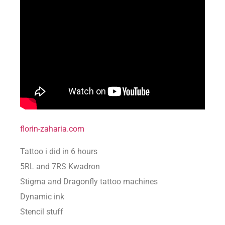
florin-zaharia.com
Tattoo i did in 6 hours
5RL and 7RS Kwadron
Stigma and Dragonfly tattoo machines
Dynamic ink
Stencil stuff