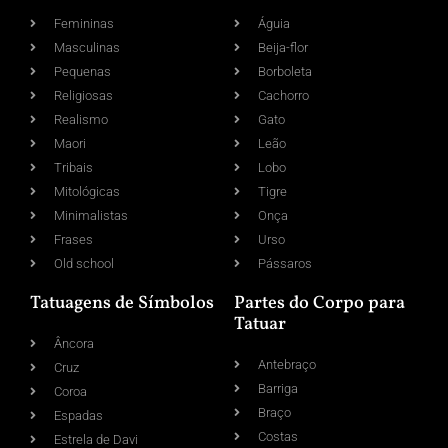
Femininas
Águia
Masculinas
Beija-flor
Pequenas
Borboleta
Religiosas
Cachorro
Realismo
Gato
Maori
Leão
Tribais
Lobo
Mitológicas
Tigre
Minimalistas
Onça
Frases
Urso
Old school
Pássaros
Tatuagens de Símbolos
Partes do Corpo para
Tatuar
Âncora
Antebraço
Cruz
Barriga
Coroa
Braço
Espadas
Costas
Estrela de Davi