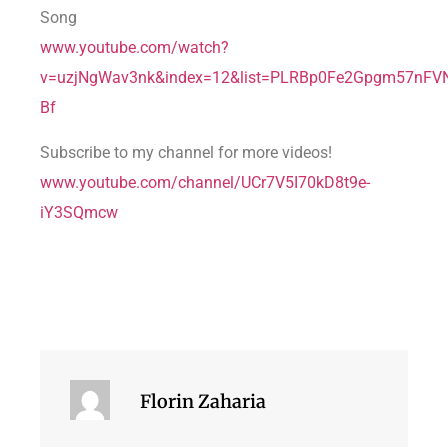
Song
www.youtube.com/watch?
v=uzjNgWav3nk&index=12&list=PLRBp0Fe2Gpgm57nF
Bf
Subscribe to my channel for more videos!
www.youtube.com/channel/UCr7V5I70kD8t9e-
iY3SQmcw
Florin Zaharia