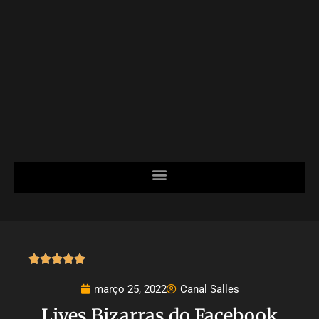





março 25, 2022
Canal Salles
Lives Bizarras do Facebook