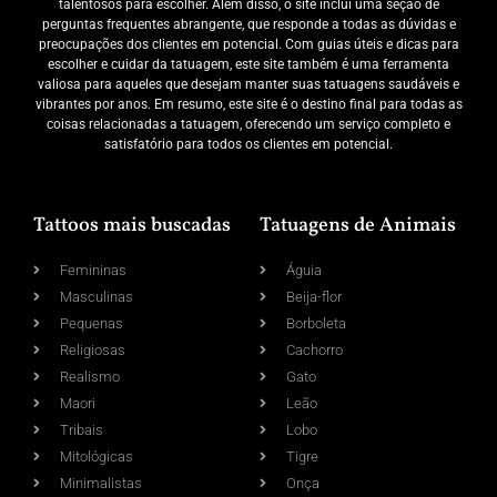
talentosos para escolher. Além disso, o site inclui uma seção de
perguntas frequentes abrangente, que responde a todas as dúvidas e
preocupações dos clientes em potencial. Com guias úteis e dicas para
escolher e cuidar da tatuagem, este site também é uma ferramenta
valiosa para aqueles que desejam manter suas tatuagens saudáveis e
vibrantes por anos. Em resumo, este site é o destino final para todas as
coisas relacionadas a tatuagem, oferecendo um serviço completo e
satisfatório para todos os clientes em potencial.
Tattoos mais buscadas
Tatuagens de Animais
Femininas
Águia
Masculinas
Beija-flor
Pequenas
Borboleta
Religiosas
Cachorro
Realismo
Gato
Maori
Leão
Tribais
Lobo
Mitológicas
Tigre
Minimalistas
Onça