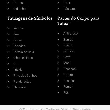
Frases
Urso
Old school
Pássaros
Tatuagens de Símbolos
Partes do Corpo para
Tatuar
Âncora
Antebraço
Cruz
Barriga
Coroa
Braço
Espadas
Costas
Estrela de Davi
Coxa
Olho de Hórus
Mão
Om
Pescoço
Triskle
Ombro
Filtro dos Sonhos
Costela
Flor de Lótus
Perna
Mandala
Pés
© Tattoo.ind.br – Todos os Direitos Reservados