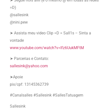
➤ Segue nois aiiii (é o mesmo @ em todas as redes
=D)
@sallesink
@nini.pew
➤ Assista meu video Clip =D = Sall1s – Sinta a
vontade
www.youtube.com/watch?v=Ifz6UukMFtM
➤ Parcerias e Contato:
sallesink@yahoo.com
➤Apoie
pix/cpf: 13145362739
#Canalsalles #Sallesink #SallesTatuagem
Sallesink