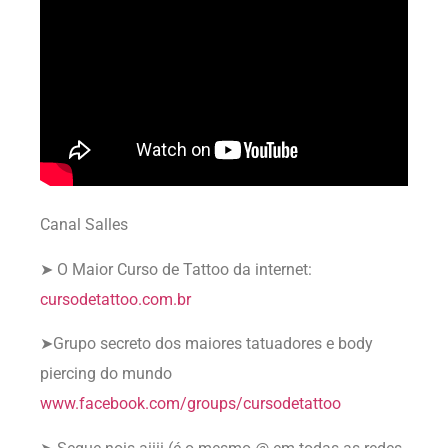
Canal Salles
➤ O Maior Curso de Tattoo da internet:
cursodetattoo.com.br
➤Grupo secreto dos maiores tatuadores e body
piercing do mundo
www.facebook.com/groups/cursodetattoo