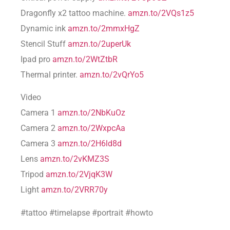
Dragonfly x2 tattoo machine.
amzn.to/2VQs1z5
Dynamic ink
amzn.to/2mmxHgZ
Stencil Stuff
amzn.to/2uperUk
Ipad pro
amzn.to/2WtZtbR
Thermal printer.
amzn.to/2vQrYo5
Video
Camera 1
amzn.to/2NbKuOz
Camera 2
amzn.to/2WxpcAa
Camera 3
amzn.to/2H6ld8d
Lens
amzn.to/2vKMZ3S
Tripod
amzn.to/2VjqK3W
Light
amzn.to/2VRR70y
#tattoo #timelapse #portrait #howto