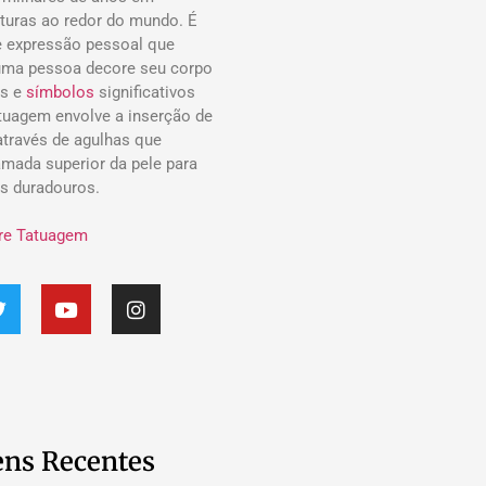
lturas ao redor do mundo. É
 expressão pessoal que
uma pessoa decore seu corpo
s e
símbolos
significativos
atuagem envolve a inserção de
 através de agulhas que
mada superior da pele para
os duradouros.
re Tatuagem
ns Recentes