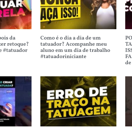
ois da
Como é o dia a dia de um
PO
zer retoque?
tatuador? Acompanhe meu
TA
e #tatuador
aluno em um dia de trabalho
IS
#tatuadoriniciante
FA
de