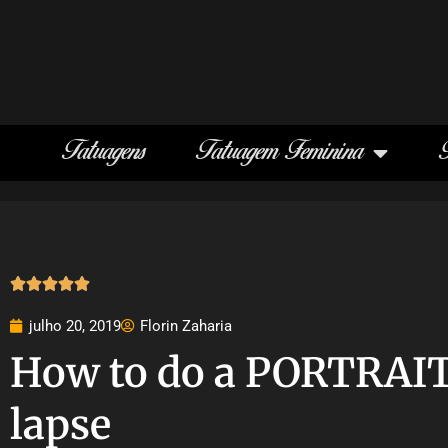
Tatuagens
Tatuagem Feminina





julho 20, 2019
Florin Zaharia
How to do a PORTRAIT
lapse