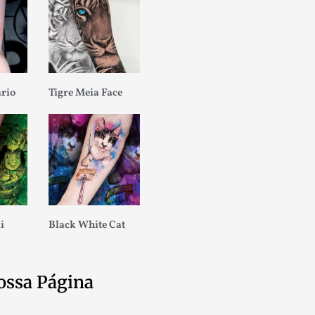
ario
Tigre Meia Face
i
Black White Cat
ossa Página