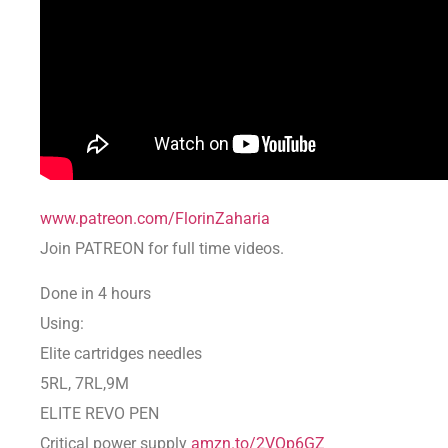
www.patreon.com/FlorinZaharia
Join PATREON for full time videos.
Done in 4 hours
Using:
Elite cartridges needles
5RL, 7RL,9M
ELITE REVO PEN
Critical power supply
amzn.to/2VOp6GZ