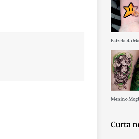
Estrela do M
Menino Mogl
Curta n