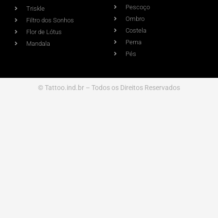
Pescoço
Triskle
Ombro
Filtro dos Sonhos
Costela
Flor de Lótus
Perna
Mandala
Pés
© Tattoo.ind.br – Todos os Direitos Reservados