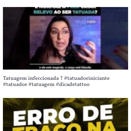
Tatuagem infeccionada ? #tatuadoriniciante
#tatuador #tatuagem #dicadetattoo