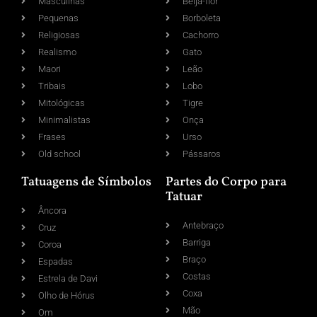
Masculinas
Beija-flor
Pequenas
Borboleta
Religiosas
Cachorro
Realismo
Gato
Maori
Leão
Tribais
Lobo
Mitológicas
Tigre
Minimalistas
Onça
Frases
Urso
Old school
Pássaros
Tatuagens de Símbolos
Partes do Corpo para
Tatuar
Âncora
Antebraço
Cruz
Barriga
Coroa
Braço
Espadas
Costas
Estrela de Davi
Coxa
Olho de Hórus
Mão
Om