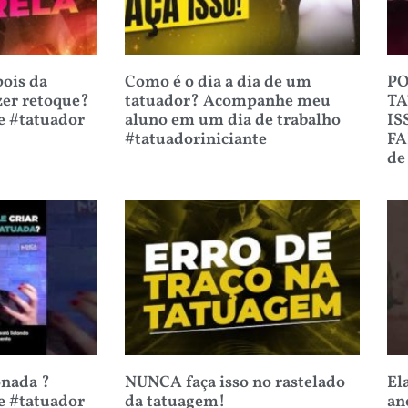
ois da
Como é o dia a dia de um
PO
zer retoque?
tatuador? Acompanhe meu
TA
e #tatuador
aluno em um dia de trabalho
IS
#tatuadoriniciante
FA
de
onada ?
NUNCA faça isso no rastelado
El
e #tatuador
da tatuagem!
an