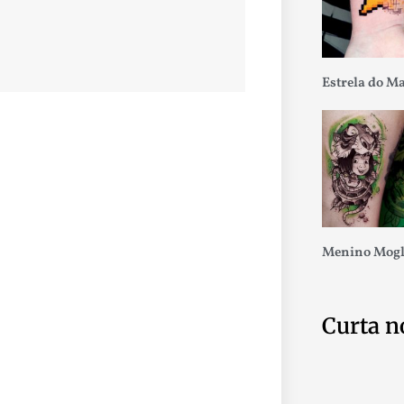
Estrela do M
Menino Mogl
Curta n