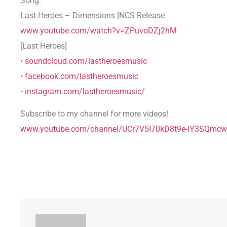
Song:
Last Heroes – Dimensions [NCS Release
www.youtube.com/watch?v=ZPuvoDZj2hM
[Last Heroes]
•
soundcloud.com/lastheroesmusic
•
facebook.com/lastheroesmusic
•
instagram.com/lastheroesmusic/
Subscribe to my channel for more videos!
www.youtube.com/channel/UCr7V5I70kD8t9e-iY3SQmcw