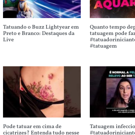
Tatuando o Buzz Lightyear em
Quanto tempo dep
Preto e Branco: Destaques da
tatuagem pode fa
Live
#tatuadoriniciant
#tatuagem
Pode tatuar em cima de
Tatuagem infecci
cicatrizes? Entenda tudo nesse
#tatuadoriniciant