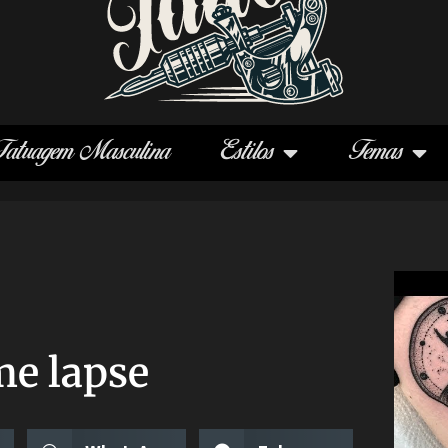
Tatuagem Masculina
Estilos
Temas
me lapse