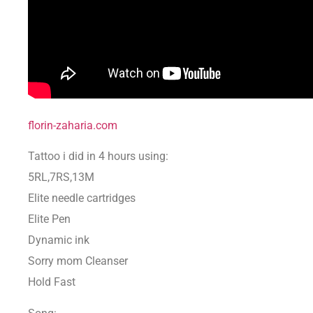
florin-zaharia.com
Tattoo i did in 4 hours using:
5RL,7RS,13M
Elite needle cartridges
Elite Pen
Dynamic ink
Sorry mom Cleanser
Hold Fast