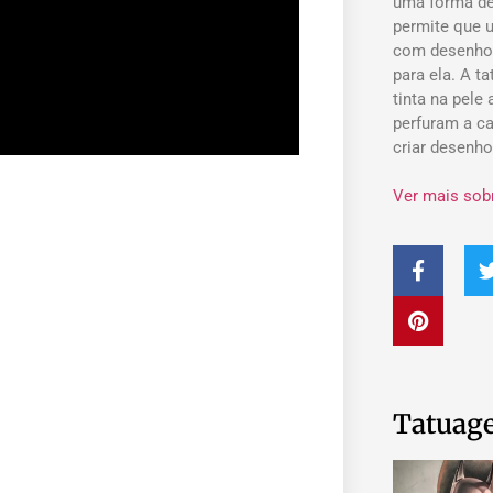
uma forma de
permite que 
com desenho
para ela. A t
tinta na pele
perfuram a ca
criar desenh
Ver mais sob
Tatuage