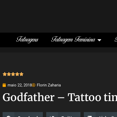
Tatuagens
Tatuagem Feminina





maio 22, 2018
Florin Zaharia
Godfather – Tattoo ti