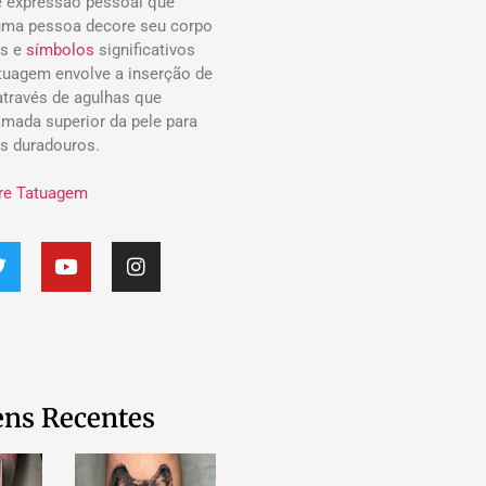
 expressão pessoal que
uma pessoa decore seu corpo
s e
símbolos
significativos
atuagem envolve a inserção de
 através de agulhas que
mada superior da pele para
os duradouros.
re Tatuagem
ns Recentes