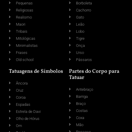
Pequenas
Borboleta
Religiosas
Cachorro
Realismo
Gato
Maori
Leão
Tribais
Lobo
Mitológicas
Tigre
Minimalistas
Onça
Frases
Urso
Old school
Pássaros
Tatuagens de Símbolos
Partes do Corpo para
Tatuar
Âncora
Antebraço
Cruz
Barriga
Coroa
Braço
Espadas
Costas
Estrela de Davi
Coxa
Olho de Hórus
Mão
Om
Pescoço