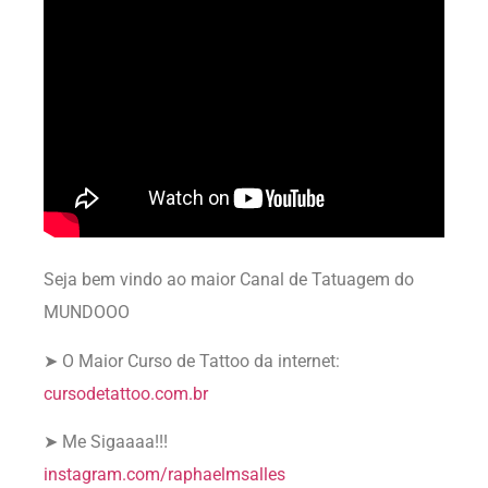
Seja bem vindo ao maior Canal de Tatuagem do
MUNDOOO
➤ O Maior Curso de Tattoo da internet:
cursodetattoo.com.br
➤ Me Sigaaaa!!!
instagram.com/raphaelmsalles