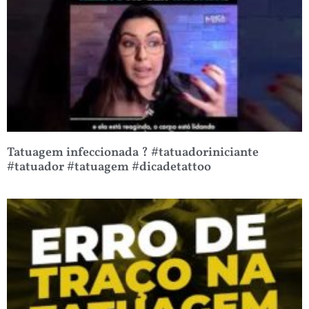
Tatuagem infeccionada ? #tatuadoriniciante
#tatuador #tatuagem #dicadetattoo