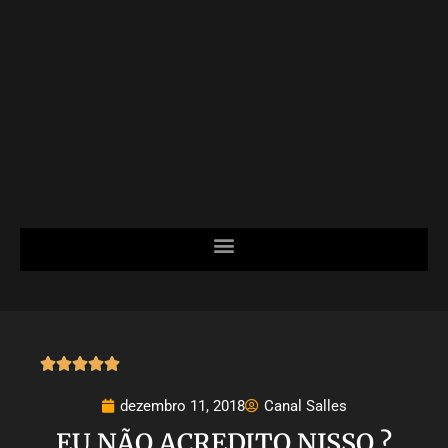





dezembro 11, 2018
Canal Salles
EU NÃO ACREDITO NISSO ?