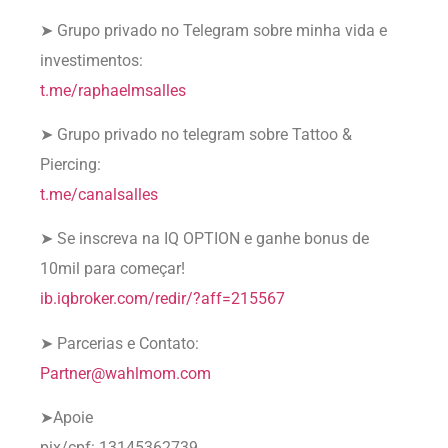
➤ Grupo privado no Telegram sobre minha vida e
investimentos:
t.me/raphaelmsalles
➤ Grupo privado no telegram sobre Tattoo &
Piercing:
t.me/canalsalles
➤ Se inscreva na IQ OPTION e ganhe bonus de
10mil para começar!
ib.iqbroker.com/redir/?aff=215567
➤ Parcerias e Contato:
Partner@wahlmom.com
➤Apoie
pix/cpf: 13145362739