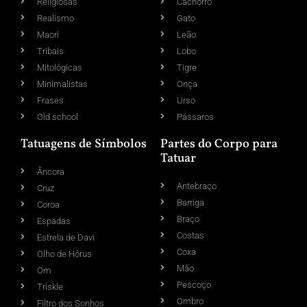
Religiosas
Cachorro
Realismo
Gato
Maori
Leão
Tribais
Lobo
Mitológicas
Tigre
Minimalistas
Onça
Frases
Urso
Old school
Pássaros
Tatuagens de Símbolos
Partes do Corpo para
Tatuar
Âncora
Antebraço
Cruz
Barriga
Coroa
Braço
Espadas
Costas
Estrela de Davi
Coxa
Olho de Hórus
Mão
Om
Pescoço
Triskle
Ombro
Filtro dos Sonhos