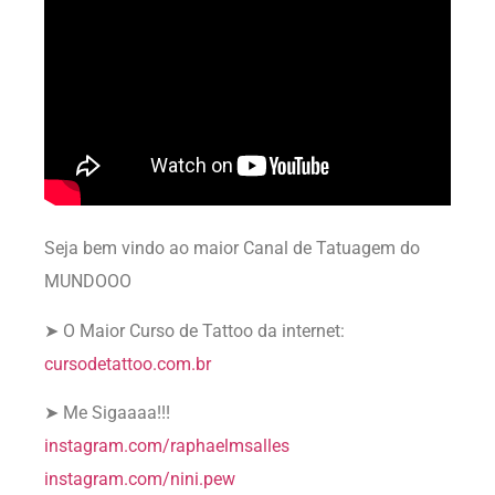
Seja bem vindo ao maior Canal de Tatuagem do
MUNDOOO
➤ O Maior Curso de Tattoo da internet:
cursodetattoo.com.br
➤ Me Sigaaaa!!!
instagram.com/raphaelmsalles
instagram.com/nini.pew