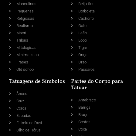
Masculinas
Beija-flor
Pequenas
Borboleta
Religiosas
Cachorro
Realismo
Gato
Maori
Leão
Tribais
Lobo
Mitológicas
Tigre
Minimalistas
Onça
Frases
Urso
Old school
Pássaros
Tatuagens de Símbolos
Partes do Corpo para
Tatuar
Âncora
Antebraço
Cruz
Barriga
Coroa
Braço
Espadas
Costas
Estrela de Davi
Coxa
Olho de Hórus