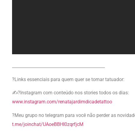
____________________________________________
?Links essenciais para quem quer se tornar tatuador:
✍?Instagram com conteúdo nos stories todos os dias:
www.instagram.com/renatajardimdicadetattoo
?Meu grupo no telegram para você não perder as novidad
t.me/joinchat/UAoeBBHI0zqrfjcM