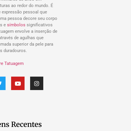
lturas ao redor do mundo. É
 expressão pessoal que
uma pessoa decore seu corpo
s e
símbolos
significativos
atuagem envolve a inserção de
 através de agulhas que
mada superior da pele para
os duradouros.
re Tatuagem
ns Recentes