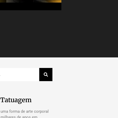
a Tatuagem
 uma forma de arte corporal
á milhares de anos em