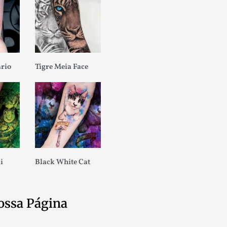
ario
Tigre Meia Face
i
Black White Cat
ossa Página