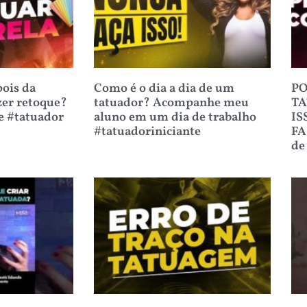
ois da
Como é o dia a dia de um
PO
zer retoque?
tatuador? Acompanhe meu
TA
e #tatuador
aluno em um dia de trabalho
IS
#tatuadoriniciante
FA
de