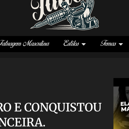
Tatuagem Masculina
Estilos
Temas
RO E CONQUISTOU
NCEIRA.