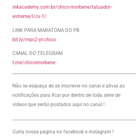
inkacademy.com.br/chico-morbene/tatuador-
extreme/l/cv-1/
LINK PARA MARATONA DO PB
bit.ly/mpc2-yt-chico
CANAL DO TELEGRAM
t.me/chicomorbene
_________________________________________________________
Não se esqueça de se inscrever no canal e ativar as
notificações para ficar por dentro de toda série de
vídeos que serão postados aqui no canal !
_________________________________________________________
Curta nossa página no facebook e instagram !