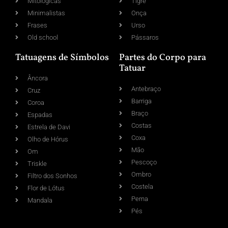
Mitológicas
Tigre
Minimalistas
Onça
Frases
Urso
Old school
Pássaros
Tatuagens de Símbolos
Partes do Corpo para
Tatuar
Âncora
Antebraço
Cruz
Barriga
Coroa
Braço
Espadas
Costas
Estrela de Davi
Coxa
Olho de Hórus
Mão
Om
Pescoço
Triskle
Ombro
Filtro dos Sonhos
Costela
Flor de Lótus
Perna
Mandala
Pés