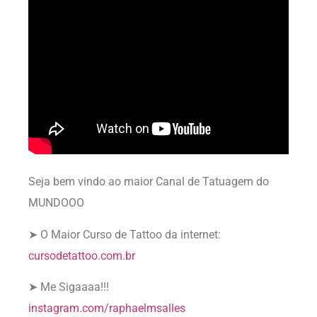
Seja bem vindo ao maior Canal de Tatuagem do
MUNDOOO
➤ O Maior Curso de Tattoo da internet:
cursodetattoo.com.br
➤ Me Sigaaaa!!!
instagram.com/raphaelmsalles