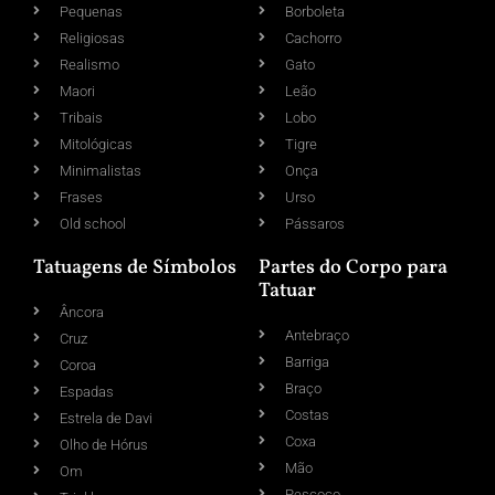
Pequenas
Borboleta
Religiosas
Cachorro
Realismo
Gato
Maori
Leão
Tribais
Lobo
Mitológicas
Tigre
Minimalistas
Onça
Frases
Urso
Old school
Pássaros
Tatuagens de Símbolos
Partes do Corpo para
Tatuar
Âncora
Antebraço
Cruz
Barriga
Coroa
Braço
Espadas
Costas
Estrela de Davi
Coxa
Olho de Hórus
Mão
Om
Pescoço