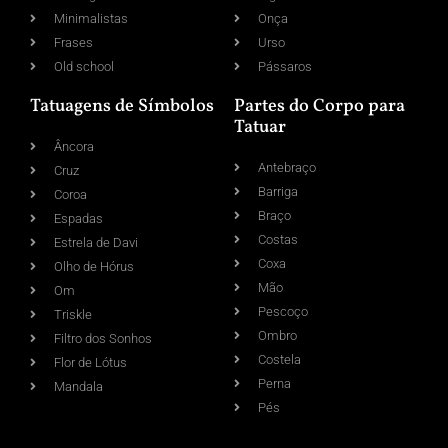
Minimalistas
Onça
Frases
Urso
Old school
Pássaros
Tatuagens de Símbolos
Partes do Corpo para
Tatuar
Âncora
Antebraço
Cruz
Barriga
Coroa
Braço
Espadas
Costas
Estrela de Davi
Coxa
Olho de Hórus
Mão
Om
Pescoço
Triskle
Ombro
Filtro dos Sonhos
Costela
Flor de Lótus
Perna
Mandala
Pés