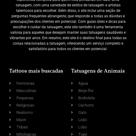
tatuagem, com uma variedade de estilos de tatuagem e artistas
talentosos para escolher. Além disso, o site inclui uma seção de
perguntas frequentes abrangente, que responde a todas as dúvidas e
preocupações dos clientes em potencial. Com guias úteis e dicas para
escolher e cuidar da tatuagem, este site também é uma ferramenta
valiosa para aqueles que desejam manter suas tatuagens saudáveis e
vibrantes por anos. Em resumo, este site é o destino final para todas as
coisas relacionadas a tatuagem, oferecendo um serviço completo e
satisfatório para todos os clientes em potencial.
Tattoos mais buscadas
Tatuagens de Animais
Femininas
Águia
Masculinas
Beija-flor
Pequenas
Borboleta
Religiosas
Cachorro
Realismo
Gato
Maori
Leão
Tribais
Lobo
Mitológicas
Tigre