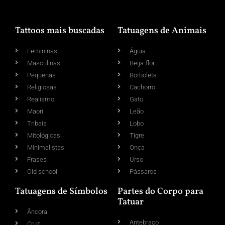
Tattoos mais buscadas
Tatuagens de Animais
Femininas
Águia
Masculinas
Beija-flor
Pequenas
Borboleta
Religiosas
Cachorro
Realismo
Gato
Maori
Leão
Tribais
Lobo
Mitológicas
Tigre
Minimalistas
Onça
Frases
Urso
Old school
Pássaros
Tatuagens de Símbolos
Partes do Corpo para
Tatuar
Âncora
Antebraço
Cruz