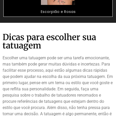
Escorpião e Rosas
Dicas para escolher sua
tatuagem
Escolher uma tatuagem pode ser uma tarefa emocionante,
mas também pode gerar muitas dúvidas e incertezas. Para
facilitar esse processo, aqui estão algumas dicas rápidas
que podem ajudar na escolha da sua próxima tatuagem. Em
primeiro lugar, pense em um tema ou estilo que você goste e
que reflita sua personalidade. Em seguida, faça uma
pesquisa sobre o trabalho de tatuadores renomados e
procure referências de tatuagens que estejam dentro do
estilo que você procura. Além disso, não tenha pressa para
tomar uma decisão. A tatuagem é algo permanente, então é