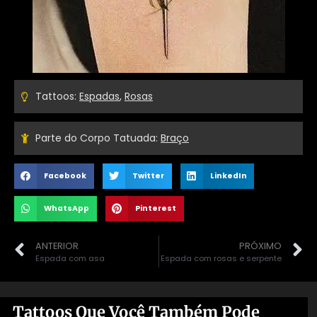
Tattoos:
Espadas
,
Rosas
Parte do Corpo Tatuada:
Braço
Facebook
Twitter
LinkedIn
WhatsApp
Pinterest
ANTERIOR
PRÓXIMO
Espada com asa
Espada com rosas e serpente
Tattoos Que Você Também Pode