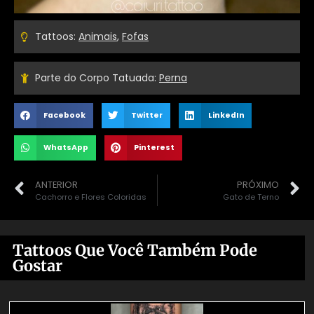
Tattoos:
Animais
,
Fofas
Parte do Corpo Tatuada:
Perna
Facebook
Twitter
LinkedIn
WhatsApp
Pinterest
ANTERIOR
PRÓXIMO
Cachorro e Flores Coloridas
Gato de Terno
Tattoos Que Você Também Pode
Gostar