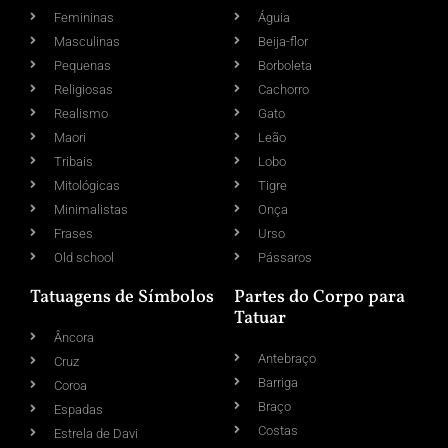
Femininas
Águia
Masculinas
Beija-flor
Pequenas
Borboleta
Religiosas
Cachorro
Realismo
Gato
Maori
Leão
Tribais
Lobo
Mitológicas
Tigre
Minimalistas
Onça
Frases
Urso
Old school
Pássaros
Tatuagens de Símbolos
Partes do Corpo para
Tatuar
Âncora
Antebraço
Cruz
Barriga
Coroa
Braço
Espadas
Costas
Estrela de Davi