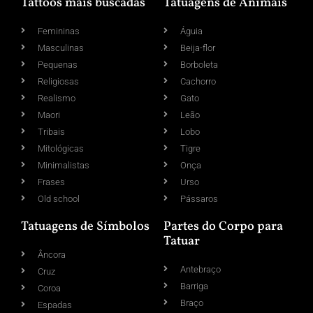
Tattoos mais buscadas
Tatuagens de Animais
Femininas
Águia
Masculinas
Beija-flor
Pequenas
Borboleta
Religiosas
Cachorro
Realismo
Gato
Maori
Leão
Tribais
Lobo
Mitológicas
Tigre
Minimalistas
Onça
Frases
Urso
Old school
Pássaros
Tatuagens de Símbolos
Partes do Corpo para
Tatuar
Âncora
Antebraço
Cruz
Barriga
Coroa
Braço
Espadas