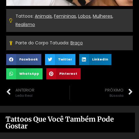
Tattoos:
Animais
,
Femininas
,
Lobos
,
Mulheres
,
Realismo
Parte do Corpo Tatuada:
Braço
Facebook
Twitter
LinkedIn
WhatsApp
Pinterest
ANTERIOR
PRÓXIMO
Leão Real
Bússola
Tattoos Que Você Também Pode
Gostar