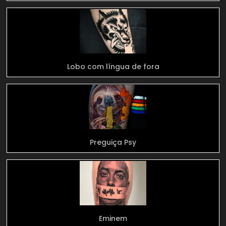
Lobo com língua de fora
Preguiça Psy
Eminem