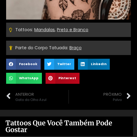
Tattoos:
Mandalas
,
Preto e Branco
Parte do Corpo Tatuada:
Braço
Facebook
Twitter
LinkedIn
WhatsApp
Pinterest
ANTERIOR
PRÓXIMO
Gato do Olho Azul
Polvo
Tattoos Que Você Também Pode
Gostar