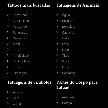
Tattoos mais buscadas
Tatuagens de Animais
Femininas
Águia
Masculinas
Beija-flor
Pequenas
Borboleta
Religiosas
Cachorro
Realismo
Gato
Maori
Leão
Tribais
Lobo
Mitológicas
Tigre
Minimalistas
Onça
Frases
Urso
Old school
Pássaros
Tatuagens de Símbolos
Partes do Corpo para
Tatuar
Âncora
Antebraço
Cruz
Barriga
Coroa