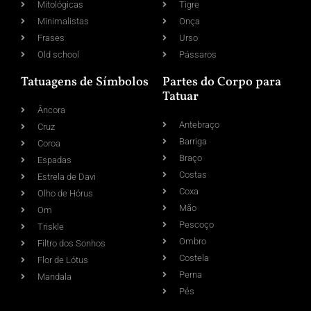
Mitológicas
Tigre
Minimalistas
Onça
Frases
Urso
Old school
Pássaros
Tatuagens de Símbolos
Partes do Corpo para
Tatuar
Âncora
Antebraço
Cruz
Barriga
Coroa
Braço
Espadas
Costas
Estrela de Davi
Coxa
Olho de Hórus
Mão
Om
Pescoço
Triskle
Ombro
Filtro dos Sonhos
Costela
Flor de Lótus
Perna
Mandala
Pés