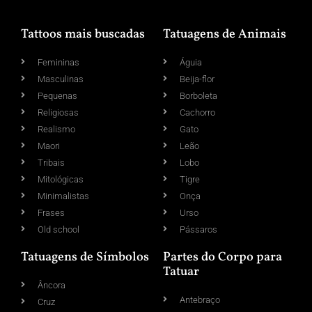
Tattoos mais buscadas
Tatuagens de Animais
Femininas
Águia
Masculinas
Beija-flor
Pequenas
Borboleta
Religiosas
Cachorro
Realismo
Gato
Maori
Leão
Tribais
Lobo
Mitológicas
Tigre
Minimalistas
Onça
Frases
Urso
Old school
Pássaros
Tatuagens de Símbolos
Partes do Corpo para
Tatuar
Âncora
Antebraço
Cruz