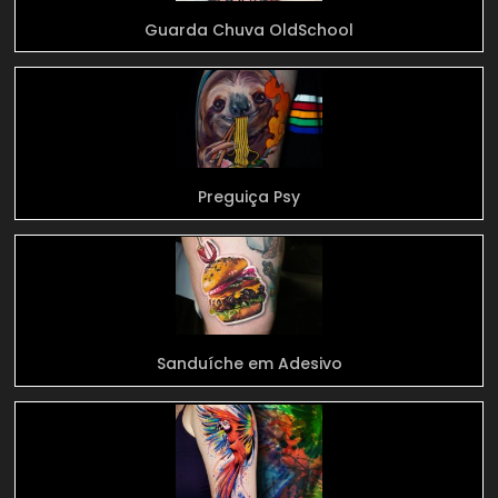
Guarda Chuva OldSchool
Preguiça Psy
Sanduíche em Adesivo