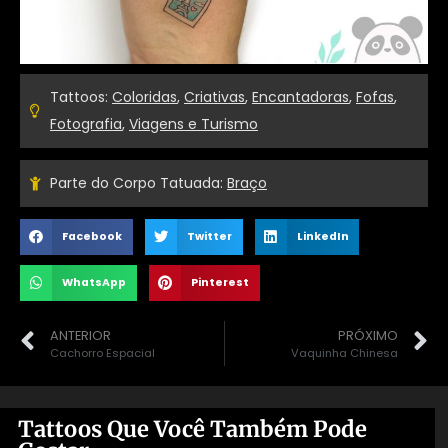
Tattoos:
Coloridas
,
Criativas
,
Encantadoras
,
Fofas
,
Fotografia
,
Viagens e Turismo
Parte do Corpo Tatuada:
Braço
Facebook
Twitter
LinkedIn
WhatsApp
Pinterest
ANTERIOR
PRÓXIMO
Cachorro Espacial
Vaquinha Chinesa
Tattoos Que Você Também Pode