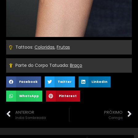
Tattoos:
Coloridas
,
Frutas
Parte do Corpo Tatuada:
Braço
Facebook
Twitter
LinkedIn
WhatsApp
Pinterest
ANTERIOR
PRÓXIMO
India Sombreada
Coringa