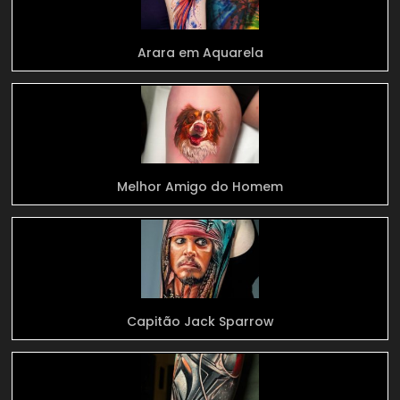
Arara em Aquarela
Melhor Amigo do Homem
Capitão Jack Sparrow