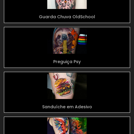
Guarda Chuva OldSchool
Preguiça Psy
Sanduíche em Adesivo