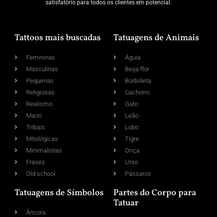
satisfatório para todos os clientes em potencial.
Tattoos mais buscadas
Tatuagens de Animais
Femininas
Águia
Masculinas
Beija-flor
Pequenas
Borboleta
Religiosas
Cachorro
Realismo
Gato
Maori
Leão
Tribais
Lobo
Mitológicas
Tigre
Minimalistas
Onça
Frases
Urso
Old school
Pássaros
Tatuagens de Símbolos
Partes do Corpo para
Tatuar
Âncora