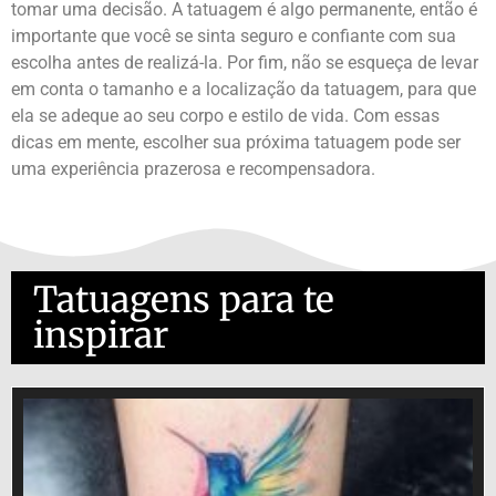
tomar uma decisão. A tatuagem é algo permanente, então é
importante que você se sinta seguro e confiante com sua
escolha antes de realizá-la. Por fim, não se esqueça de levar
em conta o tamanho e a localização da tatuagem, para que
ela se adeque ao seu corpo e estilo de vida. Com essas
dicas em mente, escolher sua próxima tatuagem pode ser
uma experiência prazerosa e recompensadora.
Tatuagens para te
inspirar